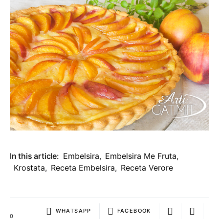
In this article:
Embelsira
,
Embelsira Me Fruta
,
Krostata
,
Receta Embelsira
,
Receta Verore
WHATSAPP
FACEBOOK
0