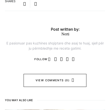
SHARES
Post written by:
Nerti
E pasionuar pas kuzhines shqiptare dhe asaj te huaj, sjell për
ju përmbledhje me receta gatimi.
FOLLOW
VIEW COMMENTS (0)
YOU MAY ALSO LIKE