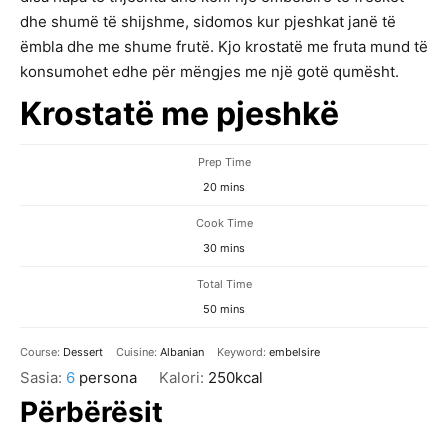
dhe shumë të shijshme, sidomos kur pjeshkat janë të
ëmbla dhe me shume frutë. Kjo krostatë me fruta mund të
konsumohet edhe për mëngjes me një gotë qumësht.
Krostatë me pjeshkë
Prep Time
minutes
20
mins
Cook Time
minutes
30
mins
Total Time
minutes
50
mins
Course:
Dessert
Cuisine:
Albanian
Keyword:
embelsire
Sasia:
6
persona
Kalori:
250
kcal
Përbërësit