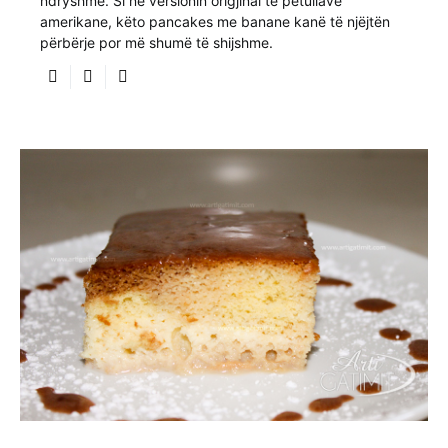
ndryshme. Si në versionin origjinal të petullave
amerikane, këto pancakes me banane kanë të njëjtën
përbërje por më shumë të shijshme.