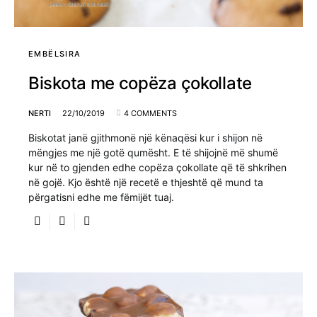
EMBËLSIRA
Biskota me copëza çokollate
NERTI
22/10/2019
4 COMMENTS
Biskotat janë gjithmonë një kënaqësi kur i shijon në
mëngjes me një gotë qumësht. E të shijojnë më shumë
kur në to gjenden edhe copëza çokollate që të shkrihen
në gojë. Kjo është një recetë e thjeshtë që mund ta
përgatisni edhe me fëmijët tuaj.