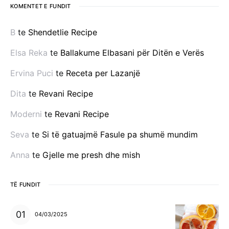
KOMENTET E FUNDIT
B
te
Shendetlie Recipe
Elsa Reka
te
Ballakume Elbasani për Ditën e Verës
Ervina Puci
te
Receta per Lazanjë
Dita
te
Revani Recipe
Moderni
te
Revani Recipe
Seva
te
Si të gatuajmë Fasule pa shumë mundim
Anna
te
Gjelle me presh dhe mish
TË FUNDIT
04/03/2025