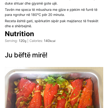
duke shtuar dhe gjysmë gote ujë.
Tavën me speca të mbushura me gjize e pjekim në furrë të
para ngrohur në 180°C për 20 minuta.
Receta është gati, spërkatim sipër pak majdanoz të freskët
dhe e shërbejmë.
Nutrition
Serving:
120
|
Calories:
140
g
kcal
Ju bëftë mirë!