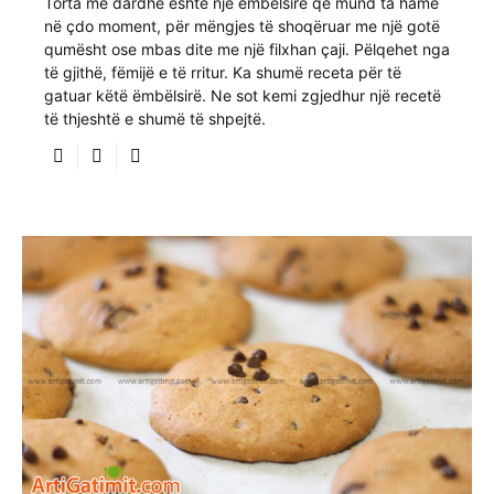
Torta me dardhë është një ëmbëlsirë që mund ta hamë
në çdo moment, për mëngjes të shoqëruar me një gotë
qumësht ose mbas dite me një filxhan çaji. Pëlqehet nga
të gjithë, fëmijë e të rritur. Ka shumë receta për të
gatuar këtë ëmbëlsirë. Ne sot kemi zgjedhur një recetë
të thjeshtë e shumë të shpejtë.