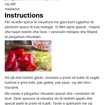
vaj ulliri
majdanoz
Instructions
Për recetën speca të mbushura me gjize kemi zgjedhur të
përdorim speca të kuq biologjik. Si fillim lajmë specat, i thajmë
dhe heqim bishtin dhe farat. I vendosim mënjane dhe fillojmë
të përgatisim mbushjen.
Në një enë hedhim gjizën, domaten e prerë në kubik të vegjël,
hudhrat e grira imët, pak galete, pak piper, vaj ulliri dhe i
trazojmë.
Me masën e përgatitur mbushim specat dhe i vendosim në
tavë. Sipër specave të mbushur do të hedhim qepën dhe
specat jeshil të prerë në kubik. Tavën e spërkatim me vaj