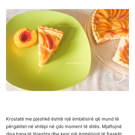
Krostatë me pjeshkë është një ëmbëlsirë që mund të
përgatitet në shtëpi në çdo moment të ditës. Mjaftojnë
disa hapa të thjeshta dhe keni një ëmbëlsirë të freskët