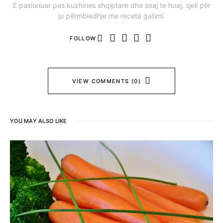
E pasionuar pas kuzhines shqiptare dhe asaj te huaj, sjell për
ju përmbledhje me receta gatimi.
FOLLOW
VIEW COMMENTS (0)
YOU MAY ALSO LIKE