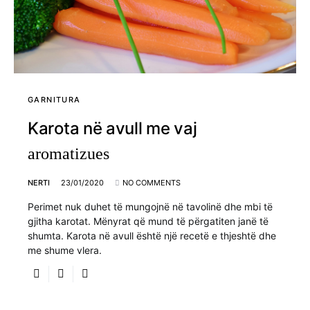
GARNITURA
Karota në avull me vaj
aromatizues
NERTI
23/01/2020
NO COMMENTS
Perimet nuk duhet të mungojnë në tavolinë dhe mbi të
gjitha karotat. Mënyrat që mund të përgatiten janë të
shumta. Karota në avull është një recetë e thjeshtë dhe
me shume vlera.