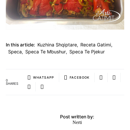
In this article:
Kuzhina Shqiptare
,
Receta Gatimi
,
Speca
,
Speca Te Mbushur
,
Speca Te Pjekur
WHATSAPP
FACEBOOK
0
SHARES
Post written by:
Nerti