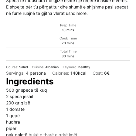
Speca te mbushura me gjize është një recete klasike e verës.
E shpejte për t’u përgatitur dhe shumë e shijshme pasi specat
në furrë ruajnë te gjitha vlerat ushqimore.
Prep Time
minutes
10
mins
Cook Time
minutes
20
mins
Total Time
minutes
30
mins
Course:
Salad
Cuisine:
Albanian
Keyword:
healthy
Servings:
4
persona
Calories:
140
kcal
Cost:
6€
Ingredients
500
gr
speca të kuq
2
speca jeshil
200
gr
gjizë
1
domate
1
qepë
hudhra
piper
pak galetë
bukë e tharë e grirë imët