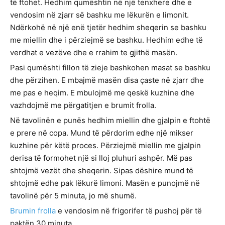
të ftohet. Hedhim qumështin në një tenxhere dhe e
vendosim në zjarr së bashku me lëkurën e limonit.
Ndërkohë në një enë tjetër hedhim sheqerin se bashku
me miellin dhe i përziejmë se bashku. Hedhim edhe të
verdhat e vezëve dhe e rrahim te gjithë masën.
Pasi qumështi fillon të zieje bashkohen masat se bashku
dhe përzihen. E mbajmë masën disa çaste në zjarr dhe
me pas e heqim. E mbulojmë me qeskë kuzhine dhe
vazhdojmë me përgatitjen e brumit frolla.
Në tavolinën e punës hedhim miellin dhe gjalpin e ftohtë
e prere në copa. Mund të përdorim edhe një mikser
kuzhine për këtë proces. Përziejmë miellin me gjalpin
derisa të formohet një si lloj pluhuri ashpër. Më pas
shtojmë vezët dhe sheqerin. Sipas dëshire mund të
shtojmë edhe pak lëkurë limoni. Masën e punojmë në
tavolinë për 5 minuta, jo më shumë.
Brumin frolla
e vendosim në frigorifer të pushoj për të
paktën 30 minuta.