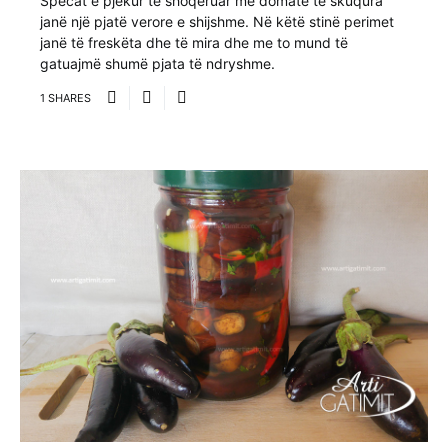
Specat e pjekur të shoqëruar me domate të skuqura
janë një pjatë verore e shijshme. Në këtë stinë perimet
janë të freskëta dhe të mira dhe me to mund të
gatuajmë shumë pjata të ndryshme.
1 SHARES