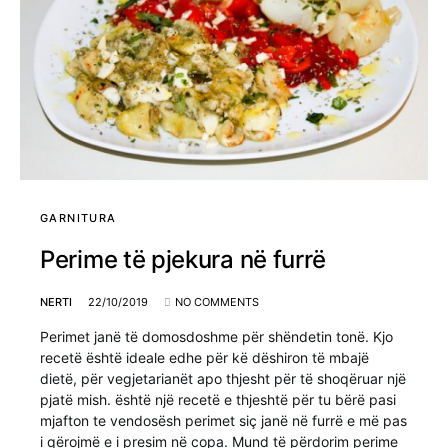
GARNITURA
Perime të pjekura në furrë
NERTI
22/10/2019
NO COMMENTS
Perimet janë të domosdoshme për shëndetin tonë. Kjo
recetë është ideale edhe për kë dëshiron të mbajë
dietë, për vegjetarianët apo thjesht për të shoqëruar një
pjatë mish. është një recetë e thjeshtë për tu bërë pasi
mjafton te vendosësh perimet siç janë në furrë e më pas
i qërojmë e i presim në copa. Mund të përdorim perime