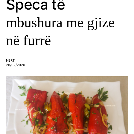
Speca të
mbushura me gjize
në furrë
NERTI
28/02/2020