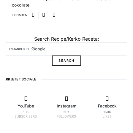
çokollate.
1 SHARES
Search Recipe/Kerko Receta:
RRJETET SOCIALE
YouTube
Instagram
Facebook
50K
20K
150K
SUBSCRIBERS
FOLLOWERS
LIKES