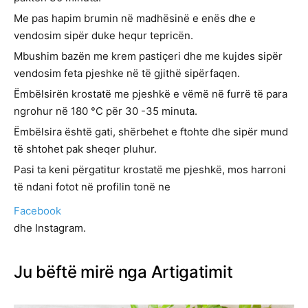
Me pas hapim brumin në madhësinë e enës dhe e
vendosim sipër duke hequr tepricën.
Mbushim bazën me krem pastiçeri dhe me kujdes sipër
vendosim feta pjeshke në të gjithë sipërfaqen.
Ëmbëlsirën krostatë me pjeshkë e vëmë në furrë të para
ngrohur në 180 °C për 30 -35 minuta.
Ëmbëlsira është gati, shërbehet e ftohte dhe sipër mund
të shtohet pak sheqer pluhur.
Pasi ta keni përgatitur krostatë me pjeshkë, mos harroni
të ndani fotot në profilin tonë ne
Facebook
dhe Instagram.
Ju bëftë mirë nga Artigatimit