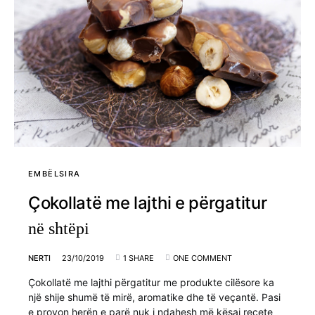
EMBËLSIRA
Çokollatë me lajthi e përgatitur
në shtëpi
NERTI
23/10/2019
1 SHARE
ONE COMMENT
Çokollatë me lajthi përgatitur me produkte cilësore ka
një shije shumë të mirë, aromatike dhe të veçantë. Pasi
e provon herën e parë nuk i ndahesh më kësaj recete