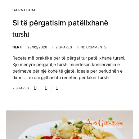
GARNITURA
Si të përgatisim patëllxhanë
turshi
NERTI
28/02/2020
2 SHARES
NO COMMENTS
Receta më praktike për të përgatitur patëllxhanë turshi.
Kjo mënyre përgatitje turshi mundëson konservimin e
perimeve për një kohë të gjatë, ideale për periudhën e
dimrit. Lexoni gjithashtu recetën për lakër turshi
2 SHARES