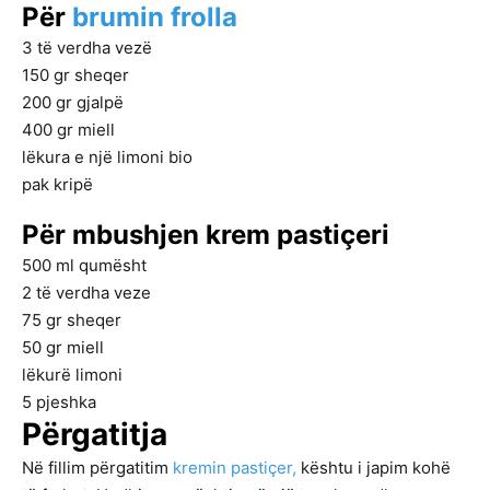
Për
brumin frolla
3
të verdha vezë
150
gr
sheqer
200
gr
gjalpë
400
gr
miell
lëkura e një limoni bio
pak kripë
Për mbushjen krem pastiçeri
500
ml
qumësht
2
të verdha veze
75
gr
sheqer
50
gr
miell
lëkurë limoni
5
pjeshka
Përgatitja
Në fillim përgatitim
kremin pastiçer,
kështu i japim kohë