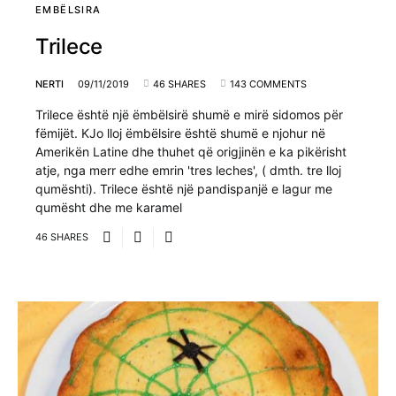
EMBËLSIRA
Trilece
NERTI
09/11/2019
46 SHARES
143 COMMENTS
Trilece është një ëmbëlsirë shumë e mirë sidomos për
fëmijët. KJo lloj ëmbëlsire është shumë e njohur në
Amerikën Latine dhe thuhet që origjinën e ka pikërisht
atje, nga merr edhe emrin 'tres leches', ( dmth. tre lloj
qumështi). Trilece është një pandispanjë e lagur me
qumësht dhe me karamel
46 SHARES