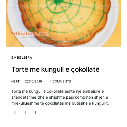
EMBËLSIRA
Tortë me kungull e çokollatë
NERTI
22/10/2019
4 COMMENTS
Torta me kungull e çokollatë është një ëmbëlsirë e
shëndetshme dhe e shijshme pasi kombinon shijen e
mrekullueshme të çokollatës me butësinë e kungullit.