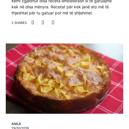
Kemi zgjedhur disa receta ëmbëlsirash si të gatuajmë
kek në disa mënyra. Recetat për kek janë ato më të
thjeshtat për tu gatuar por më të shijshmet.
2 SHARES
ANILA
29/10/2019