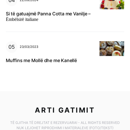
22/09/2024
Si të gatuajmë Panna Cotta me Vanilje –
Ëmbëlsirë italiane
23/03/2023
Muffins me Mollë dhe me Kanellë
ARTI GATIMIT
TË GJITHA TË DREJTAT E REZERVUARA! - ALL RIGHTS RESERVED
NUK LEJOHET RIPRODHIMI I MATERIALEVE (FOTO/TEKST)