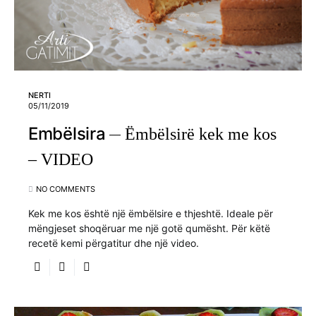
NERTI
05/11/2019
Embëlsira
Ëmbëlsirë kek me kos
– VIDEO
NO COMMENTS
Kek me kos është një ëmbëlsire e thjeshtë. Ideale për
mëngjeset shoqëruar me një gotë qumësht. Për këtë
recetë kemi përgatitur dhe një video.