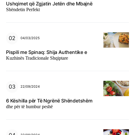
Ushqimet që Zgjatin Jetën dhe Mbajnë
Shëndetin Perfekt
04/03/2025
Pispili me Spinaq: Shija Authentike e
Kuzhinës Tradicionale Shqiptare
22/09/2024
6 Këshilla për Të Ngrënë Shëndetshëm
dhe për të humbur peshë