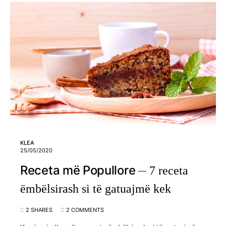
KLEA
25/05/2020
Receta më Popullore
7 receta
ëmbëlsirash si të gatuajmë kek
2 SHARES
2 COMMENTS