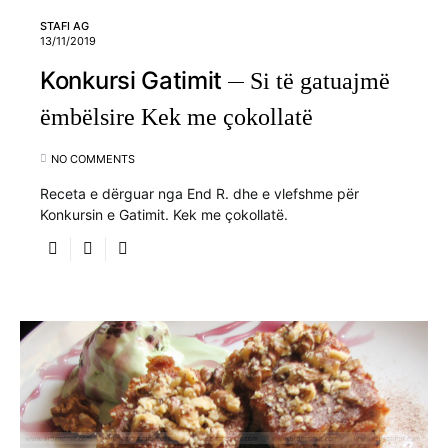
STAFI AG
13/11/2019
Konkursi Gatimit
Si të gatuajmë
ëmbëlsire Kek me çokollatë
NO COMMENTS
Receta e dërguar nga End R. dhe e vlefshme për
Konkursin e Gatimit. Kek me çokollatë.