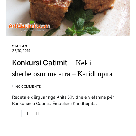
STAFI AG
22/10/2019
Konkursi Gatimit
Kek i
sherbetosur me arra – Karidhopita
NO COMMENTS
Receta e dërguar nga Anita Xh. dhe e vlefshme për
Konkursin e Gatimit. Ëmbëlsire Karidhopita.