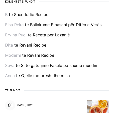
KOMENTET E FUNDIT
B
te
Shendetlie Recipe
Elsa Reka
te
Ballakume Elbasani për Ditën e Verës
Ervina Puci
te
Receta per Lazanjë
Dita
te
Revani Recipe
Moderni
te
Revani Recipe
Seva
te
Si të gatuajmë Fasule pa shumë mundim
Anna
te
Gjelle me presh dhe mish
TË FUNDIT
04/03/2025