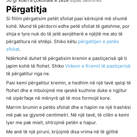
50
gr
kokrra çokollate e zezë
sipas dëshirës
Përgatitja
Si fillim përgatisim petët sfoliat pasi kërkojnë më shumë
kohë. Mund të përdorni edhe petë sfoliat të gatshme, por
shija e tyre nuk do të jetë asnjëherë e njëjtë me ato të
përgatitura në shtëpi. Shiko këtu
përgatitjen e petës
sfoliat
.
Ndërkohë duhet të përgatisim kremin e pastiçerisë që ti
japim kohë të ftohet. Shiko
Videon e Kremit të pastiçerisë
të përgatitur nga ne.
Pasi kemi përgatitur kremin, e hedhim në një tavë qelqi të
ftohet dhe e mbulojmë me qeskë kuzhine duke e ngjitur
në sipërfaqe në mënyrë që të mos formojë kore.
Marrim brumin e petës sfoliat dhe e hapim ne një trashësi
më pak se gjysmë centimetri. Në një tavë, të cilën e kemi
lyer me pak miell, shtrojmë petën e hapur.
Me anë të një piruni, krijojmë disa vrima në të gjithë