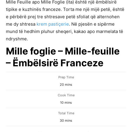
Mille Feuille apo Mille Foglie (ita) është një ëmbëlsirë
tipike e kuzhinës franceze. Torta me një mijë petë, është
e përbërë prej tre shtresave petë sfoliat që alternohen
me dy shtresa
krem pastiçerie
. Në pjesën e sipërme
mund të hedhim pluhur sheqeri, kakao apo marmelata të
ndryshme.
Mille foglie – Mille-feuille
– Ëmbëlsirë Franceze
Prep Time
minutes
20
mins
Cook Time
minutes
10
mins
Total Time
minutes
30
mins