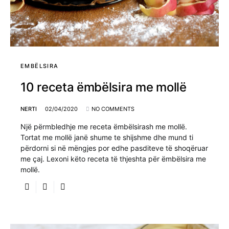
EMBËLSIRA
10 receta ëmbëlsira me mollë
NERTI
02/04/2020
NO COMMENTS
Një përmbledhje me receta ëmbëlsirash me mollë.
Tortat me mollë janë shume te shijshme dhe mund ti
përdorni si në mëngjes por edhe pasditeve të shoqëruar
me çaj. Lexoni këto receta të thjeshta për ëmbëlsira me
mollë.