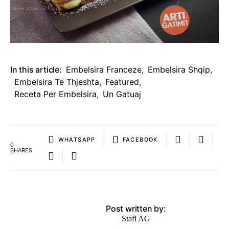
In this article:
Embelsira Franceze
,
Embelsira Shqip
,
Embelsira Te Thjeshta
,
Featured
,
Receta Per Embelsira
,
Un Gatuaj
WHATSAPP
FACEBOOK
0
SHARES
Post written by:
Stafi AG