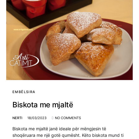
EMBËLSIRA
Biskota me mjaltë
NERTI
18/03/2023
NO COMMENTS
Biskota me mjaltë janë ideale për mëngjesin të
shoqëruara me një gotë qumësht. Këto biskota mund ti