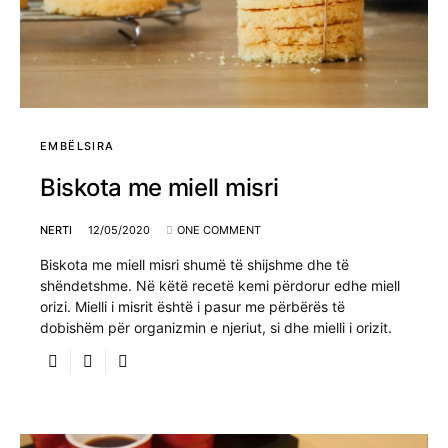
EMBËLSIRA
Biskota me miell misri
NERTI
12/05/2020
ONE COMMENT
Biskota me miell misri shumë të shijshme dhe të
shëndetshme. Në këtë recetë kemi përdorur edhe miell
orizi. Mielli i misrit është i pasur me përbërës të
dobishëm për organizmin e njeriut, si dhe mielli i orizit.