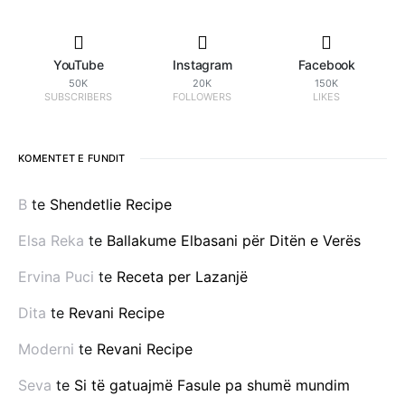
YouTube
Instagram
Facebook
50K
20K
150K
SUBSCRIBERS
FOLLOWERS
LIKES
KOMENTET E FUNDIT
B
te
Shendetlie Recipe
Elsa Reka
te
Ballakume Elbasani për Ditën e Verës
Ervina Puci
te
Receta per Lazanjë
Dita
te
Revani Recipe
Moderni
te
Revani Recipe
Seva
te
Si të gatuajmë Fasule pa shumë mundim