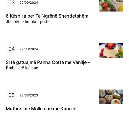
22/09/2024
6 Këshilla për Të Ngrënë Shëndetshëm
dhe për të humbur peshë
22/09/2024
Si të gatuajmë Panna Cotta me Vanilje –
Ëmbëlsirë italiane
23/03/2023
Muffins me Mollë dhe me Kanellë