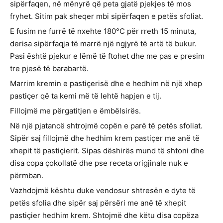
sipërfaqen, në mënyrë që peta gjatë pjekjes të mos
fryhet. Sitim pak sheqer mbi sipërfaqen e petës sfoliat.
E fusim ne furrë të nxehte 180°C për rreth 15 minuta,
derisa sipërfaqja të marrë një ngjyrë të artë të bukur.
Pasi është pjekur e lëmë të ftohet dhe me pas e presim
tre pjesë të barabartë.
Marrim kremin e pastiçerisë dhe e hedhim në një xhep
pastiçer që ta kemi më të lehtë hapjen e tij.
Fillojmë me përgatitjen e ëmbëlsirës.
Në një pjatancë shtrojmë copën e parë të petës sfoliat.
Sipër saj fillojmë dhe hedhim krem pastiçer me anë të
xhepit të pastiçierit. Sipas dëshirës mund të shtoni dhe
disa copa çokollatë dhe pse receta origjinale nuk e
përmban.
Vazhdojmë kështu duke vendosur shtresën e dyte të
petës sfolia dhe sipër saj përsëri me anë të xhepit
pastiçier hedhim krem. Shtojmë dhe këtu disa copëza