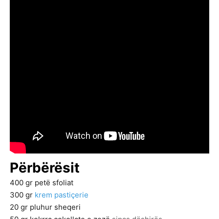
Përbërësit
400
gr
petë sfoliat
300
gr
krem pastiçerie
20
gr
pluhur sheqeri