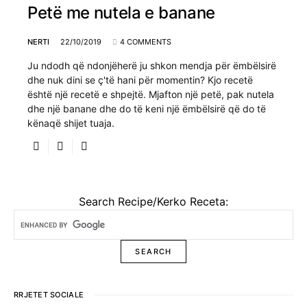
Petë me nutela e banane
NERTI
22/10/2019
4 COMMENTS
Ju ndodh që ndonjëherë ju shkon mendja për ëmbëlsirë
dhe nuk dini se ç'të hani për momentin? Kjo recetë
është një recetë e shpejtë. Mjafton një petë, pak nutela
dhe një banane dhe do të keni një ëmbëlsirë që do të
kënaqë shijet tuaja.
Search Recipe/Kerko Receta:
RRJETET SOCIALE