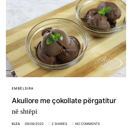
EMBËLSIRA
Akullore me çokollate përgatitur
në shtëpi
KLEA
09/08/2020
2 SHARES
NO COMMENTS