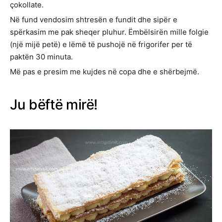
çokollate.
Në fund vendosim shtresën e fundit dhe sipër e
spërkasim me pak sheqer pluhur. Ëmbëlsirën mille folgie
(një mijë petë) e lëmë të pushojë në frigorifer per të
paktën 30 minuta.
Më pas e presim me kujdes në copa dhe e shërbejmë.
Ju bëftë mirë!