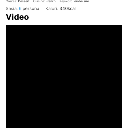
Course:
Dessert
Cuisine:
French
Keyword:
embelsire
Sasia:
6
persona
Kalori:
340
kcal
Video