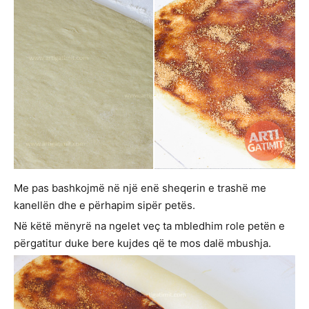
Me pas bashkojmë në një enë sheqerin e trashë me
kanellën dhe e përhapim sipër petës.
Në këtë mënyrë na ngelet veç ta mbledhim role petën e
përgatitur duke bere kujdes që te mos dalë mbushja.