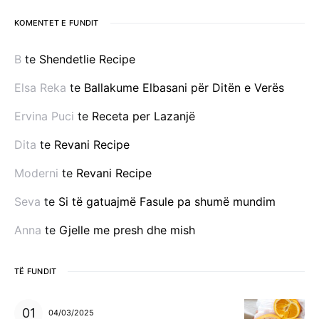
KOMENTET E FUNDIT
B
te
Shendetlie Recipe
Elsa Reka
te
Ballakume Elbasani për Ditën e Verës
Ervina Puci
te
Receta per Lazanjë
Dita
te
Revani Recipe
Moderni
te
Revani Recipe
Seva
te
Si të gatuajmë Fasule pa shumë mundim
Anna
te
Gjelle me presh dhe mish
TË FUNDIT
04/03/2025