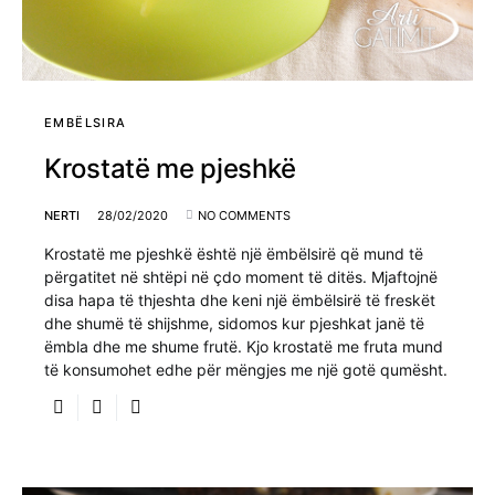
EMBËLSIRA
Krostatë me pjeshkë
NERTI
28/02/2020
NO COMMENTS
Krostatë me pjeshkë është një ëmbëlsirë që mund të
përgatitet në shtëpi në çdo moment të ditës. Mjaftojnë
disa hapa të thjeshta dhe keni një ëmbëlsirë të freskët
dhe shumë të shijshme, sidomos kur pjeshkat janë të
ëmbla dhe me shume frutë. Kjo krostatë me fruta mund
të konsumohet edhe për mëngjes me një gotë qumësht.