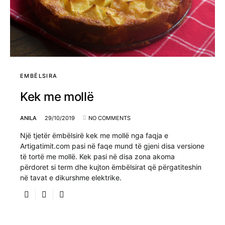
EMBËLSIRA
Kek me mollë
ANILA
29/10/2019
NO COMMENTS
Një tjetër ëmbëlsirë kek me mollë nga faqja e
Artigatimit.com pasi në faqe mund të gjeni disa versione
të tortë me mollë. Kek pasi në disa zona akoma
përdoret si term dhe kujton ëmbëlsirat që përgatiteshin
në tavat e dikurshme elektrike.