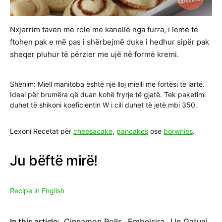
Nxjerrim taven me role me kanellë nga furra, i lemë të
ftohen pak e më pas i shërbejmë duke i hedhur sipër pak
sheqer pluhur të përzier me ujë në formë kremi.
Shënim: Miell manitoba është një lloj mielli me fortësi të lartë.
Ideal për brumëra që duan kohë fryrje të gjatë. Tek paketimi
duhet të shikoni koeficientin W i cili duhet të jetë mbi 350.
Lexoni Recetat për
cheesacake
,
pancakes
ose
borwnies
.
Ju bëftë mirë!
Recipe in English
In this article:
Cinnamon Rolls
,
Embelsira
,
Un Gatuaj