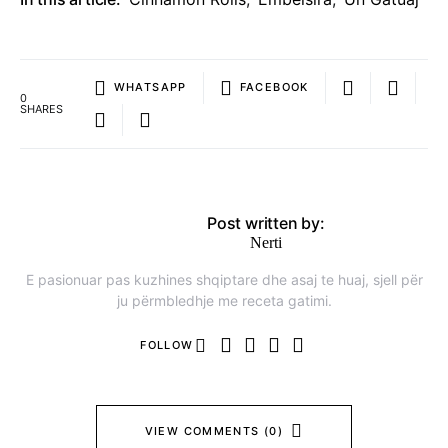
WHATSAPP
FACEBOOK
0
SHARES
Post written by:
Nerti
E pasionuar pas kuzhines shqiptare dhe asaj te huaj, sjell për
ju përmbledhje me receta gatimi.
FOLLOW
VIEW COMMENTS (0)