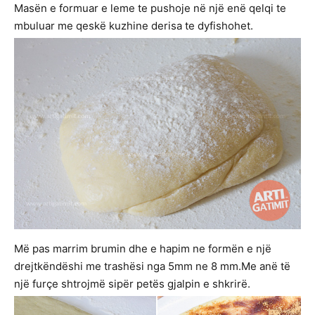
Masën e formuar e leme te pushoje në një enë qelqi te
mbuluar me qeskë kuzhine derisa te dyfishohet.
Më pas marrim brumin dhe e hapim ne formën e një
drejtkëndëshi me trashësi nga 5mm ne 8 mm.Me anë të
një furçe shtrojmë sipër petës gjalpin e shkrirë.