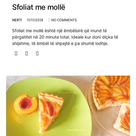
Sfoliat me mollë
NERTI
11/11/2019
NO COMMENTS
Sfoliat me mollë është një ëmbëlsirë që mund të
përgatitet në 20 minuta total. Ideale kur doni diçka të
shijshme, të ëmbël të shpejtë e pa shumë lodhje.