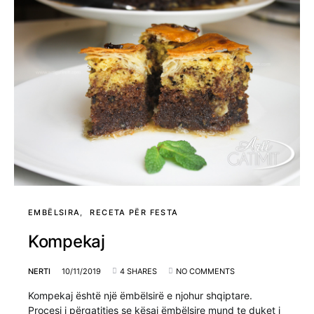
EMBËLSIRA
RECETA PËR FESTA
Kompekaj
NERTI
10/11/2019
4 SHARES
NO COMMENTS
Kompekaj është një ëmbëlsirë e njohur shqiptare.
Procesi i përgatitjes se kësaj ëmbëlsire mund te duket i