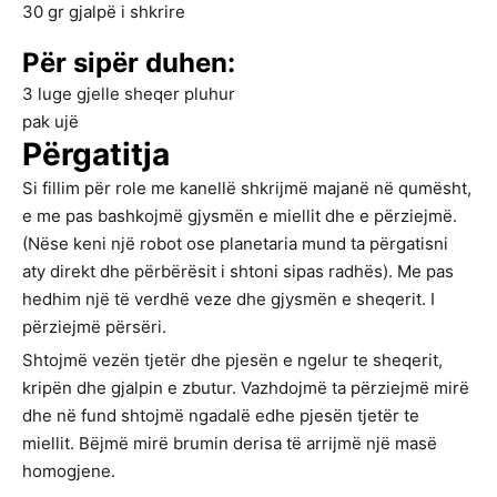
30
gr
gjalpë i shkrire
Për sipër duhen:
3
luge gjelle
sheqer pluhur
pak
ujë
Përgatitja
Si fillim për role me kanellë shkrijmë majanë në qumësht,
e me pas bashkojmë gjysmën e miellit dhe e përziejmë.
(Nëse keni një robot ose planetaria mund ta përgatisni
aty direkt dhe përbërësit i shtoni sipas radhës). Me pas
hedhim një të verdhë veze dhe gjysmën e sheqerit. I
përziejmë përsëri.
Shtojmë vezën tjetër dhe pjesën e ngelur te sheqerit,
kripën dhe gjalpin e zbutur. Vazhdojmë ta përziejmë mirë
dhe në fund shtojmë ngadalë edhe pjesën tjetër te
miellit. Bëjmë mirë brumin derisa të arrijmë një masë
homogjene.