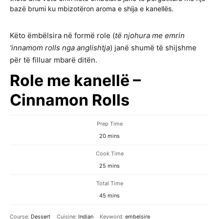
bazë brumi ku mbizotëron aroma e shija e kanellës.
Këto ëmbëlsira në formë role (
të njohura me emrin
'innamom rolls nga anglishtja
) janë shumë të shijshme
për të filluar mbarë ditën.
Role me kanellë –
Cinnamon Rolls
Prep Time
minutes
20
mins
Cook Time
minutes
25
mins
Total Time
minutes
45
mins
Course:
Dessert
Cuisine:
Indian
Keyword:
embelsire