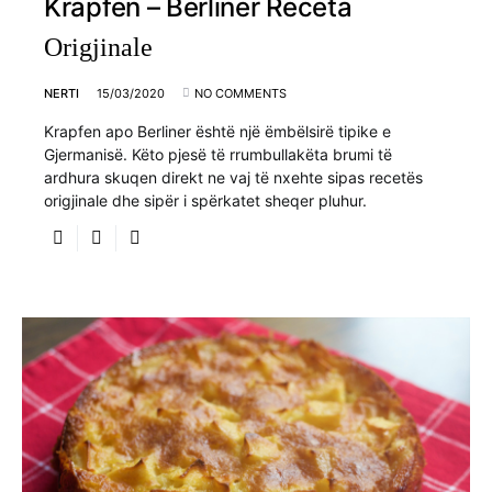
Krapfen – Berliner Receta
Origjinale
NERTI
15/03/2020
NO COMMENTS
Krapfen apo Berliner është një ëmbëlsirë tipike e
Gjermanisë. Këto pjesë të rrumbullakëta brumi të
ardhura skuqen direkt ne vaj të nxehte sipas recetës
origjinale dhe sipër i spërkatet sheqer pluhur.