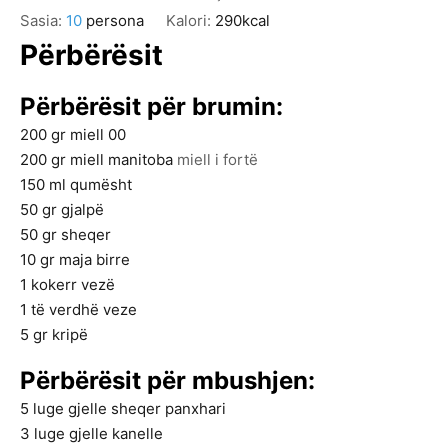
Sasia:
10
persona
Kalori:
290
kcal
Përbërësit
Përbërësit për brumin:
200
gr
miell 00
200
gr
miell manitoba
miell i fortë
150
ml
qumësht
50
gr
gjalpë
50
gr
sheqer
10
gr
maja birre
1
kokerr
vezë
1
të verdhë veze
5
gr
kripë
Përbërësit për mbushjen:
5
luge gjelle
sheqer panxhari
3
luge gjelle
kanelle