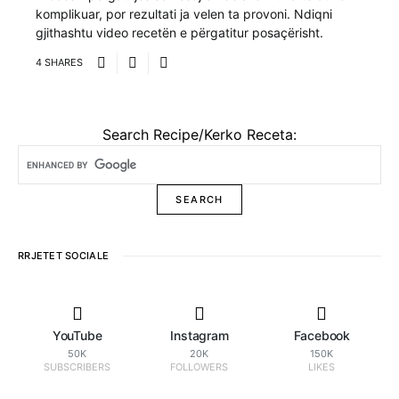
komplikuar, por rezultati ja velen ta provoni. Ndiqni
gjithashtu video recetën e përgatitur posaçërisht.
4 SHARES
Search Recipe/Kerko Receta:
RRJETET SOCIALE
YouTube
Instagram
Facebook
50K
20K
150K
SUBSCRIBERS
FOLLOWERS
LIKES