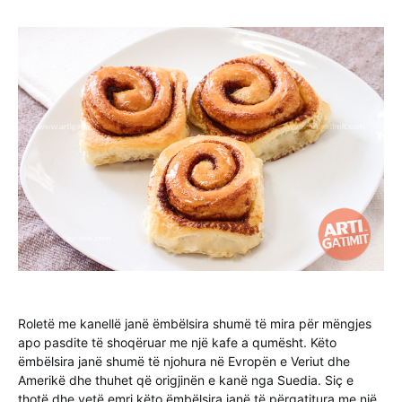
Roletë me kanellë janë ëmbëlsira shumë të mira për mëngjes
apo pasdite të shoqëruar me një kafe a qumësht. Këto
ëmbëlsira janë shumë të njohura në Evropën e Veriut dhe
Amerikë dhe thuhet që origjinën e kanë nga Suedia. Siç e
thotë dhe vetë emri këto ëmbëlsira janë të përgatitura me një