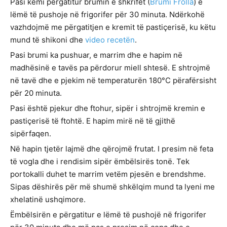
Pasi kemi përgatitur brumin e shkrifet (
Brumi Frolla
) e
lëmë të pushoje në frigorifer për 30 minuta. Ndërkohë
vazhdojmë me përgatitjen e kremit të pastiçerisë, ku këtu
mund të shikoni dhe
video recetën
.
Pasi brumi ka pushuar, e marrim dhe e hapim në
madhësinë e tavës pa përdorur miell shtesë. E shtrojmë
në tavë dhe e pjekim në temperaturën 180°C përafërsisht
për 20 minuta.
Pasi është pjekur dhe ftohur, sipër i shtrojmë kremin e
pastiçerisë të ftohtë. E hapim mirë në të gjithë
sipërfaqen.
Në hapin tjetër lajmë dhe qërojmë frutat. I presim në feta
të vogla dhe i rendisim sipër ëmbëlsirës tonë. Tek
portokalli duhet te marrim vetëm pjesën e brendshme.
Sipas dëshirës për më shumë shkëlqim mund ta lyeni me
xhelatinë ushqimore.
Ëmbëlsirën e përgatitur e lëmë të pushojë në frigorifer