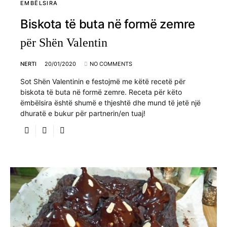
EMBËLSIRA
Biskota të buta në formë zemre
për Shën Valentin
NERTI
20/01/2020
NO COMMENTS
Sot Shën Valentinin e festojmë me këtë recetë për
biskota të buta në formë zemre. Receta për këto
ëmbëlsira është shumë e thjeshtë dhe mund të jetë një
dhuratë e bukur për partnerin/en tuaj!