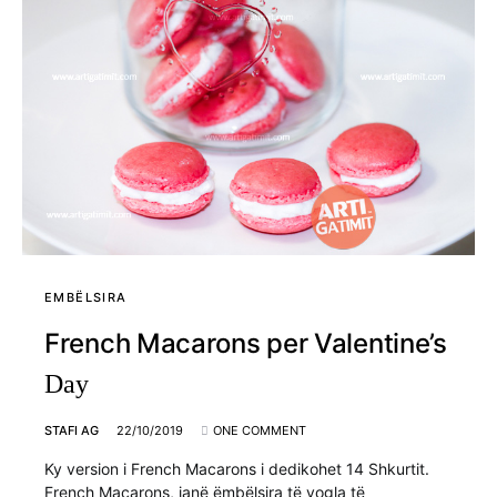
EMBËLSIRA
French Macarons per Valentine’s
Day
STAFI AG
22/10/2019
ONE COMMENT
Ky version i French Macarons i dedikohet 14 Shkurtit.
French Macarons, janë ëmbëlsira të vogla të