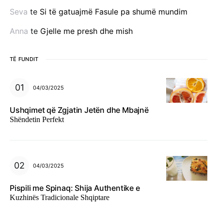
Seva
te
Si të gatuajmë Fasule pa shumë mundim
Anna
te
Gjelle me presh dhe mish
TË FUNDIT
04/03/2025
Ushqimet që Zgjatin Jetën dhe Mbajnë
Shëndetin Perfekt
04/03/2025
Pispili me Spinaq: Shija Authentike e
Kuzhinës Tradicionale Shqiptare