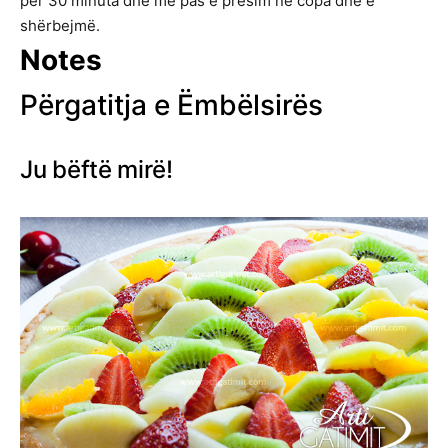
për 30 minuta dhe më pas e presim në copa dhe e
shërbejmë.
Notes
Përgatitja e Ëmbëlsirës
Ju bëftë mirë!