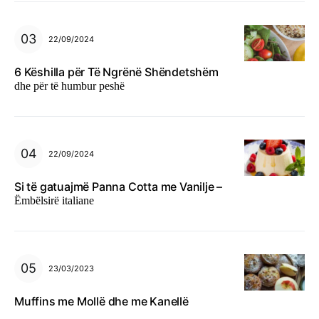
22/09/2024
6 Këshilla për Të Ngrënë Shëndetshëm
dhe për të humbur peshë
22/09/2024
Si të gatuajmë Panna Cotta me Vanilje –
Ëmbëlsirë italiane
23/03/2023
Muffins me Mollë dhe me Kanellë