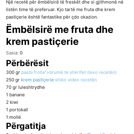
Një recetë për ëmbëlsirë të freskët dhe si gjithmonë në
listën time të preferuar. Kjo tartë me fruta dhe krem
pastiçerie është fantastike për çdo okazion.
Ëmbëlsirë me fruta dhe
krem pastiçerie
Sasia:
0
Përbërësit
300
gr
pasta frolla">brumë te shkrifet (lexo recetën)
250
gr
krem pastiçerie
shiko video recetën
70
gr
luleshtrydhe
1
banane
2
kiwi
1
portokall
1
mollë
Përgatitja