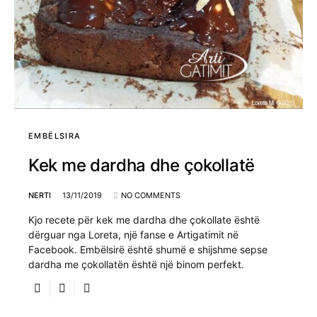
EMBËLSIRA
Kek me dardha dhe çokollatë
NERTI
13/11/2019
NO COMMENTS
Kjo recete për kek me dardha dhe çokollate është
dërguar nga Loreta, një fanse e Artigatimit në
Facebook. Embëlsirë është shumë e shijshme sepse
dardha me çokollatën është një binom perfekt.