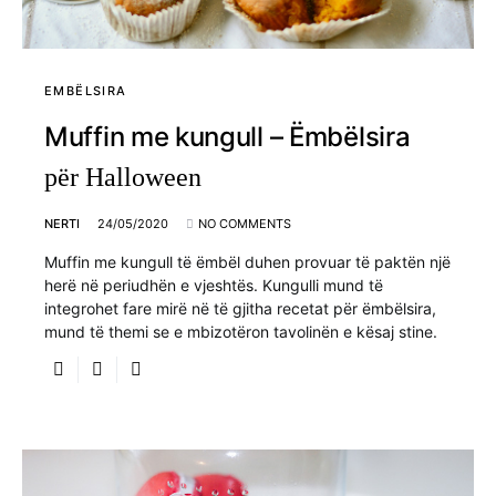
EMBËLSIRA
Muffin me kungull – Ëmbëlsira
për Halloween
NERTI
24/05/2020
NO COMMENTS
Muffin me kungull të ëmbël duhen provuar të paktën një
herë në periudhën e vjeshtës. Kungulli mund të
integrohet fare mirë në të gjitha recetat për ëmbëlsira,
mund të themi se e mbizotëron tavolinën e kësaj stine.