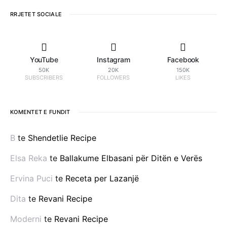
RRJETET SOCIALE
YouTube
Instagram
Facebook
50K
20K
150K
SUBSCRIBERS
FOLLOWERS
LIKES
KOMENTET E FUNDIT
B
te
Shendetlie Recipe
Elsa Reka
te
Ballakume Elbasani për Ditën e Verës
Ervina Puci
te
Receta per Lazanjë
Dita
te
Revani Recipe
Moderni
te
Revani Recipe