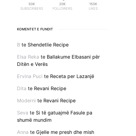
50K
20K
150K
SUBSCRIBERS
FOLLOWERS
LIKES
KOMENTET E FUNDIT
B
te
Shendetlie Recipe
Elsa Reka
te
Ballakume Elbasani për
Ditën e Verës
Ervina Puci
te
Receta per Lazanjë
Dita
te
Revani Recipe
Moderni
te
Revani Recipe
Seva
te
Si të gatuajmë Fasule pa
shumë mundim
Anna
te
Gjelle me presh dhe mish