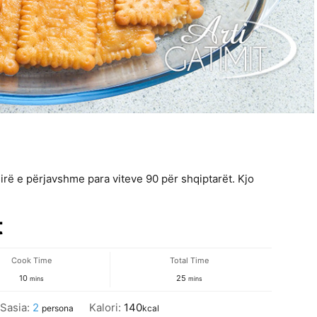
rë e përjavshme para viteve 90 për shqiptarët. Kjo
t
Cook Time
Total Time
minutes
minutes
10
25
mins
mins
Sasia:
2
Kalori:
140
persona
kcal