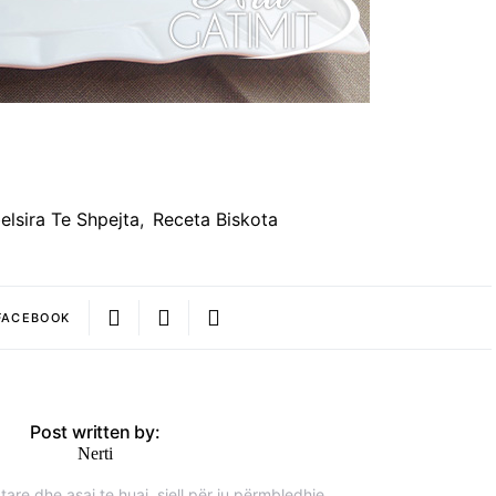
lsira Te Shpejta
,
Receta Biskota
FACEBOOK
Post written by:
Nerti
are dhe asaj te huaj, sjell për ju përmbledhje