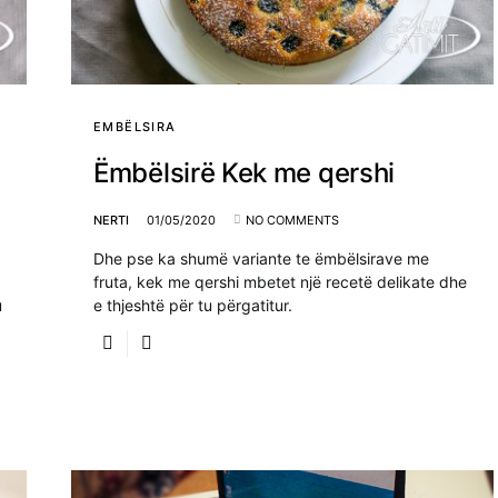
EMBËLSIRA
Ëmbëlsirë Kek me qershi
NERTI
01/05/2020
NO COMMENTS
Dhe pse ka shumë variante te ëmbëlsirave me
fruta, kek me qershi mbetet një recetë delikate dhe
u
e thjeshtë për tu përgatitur.