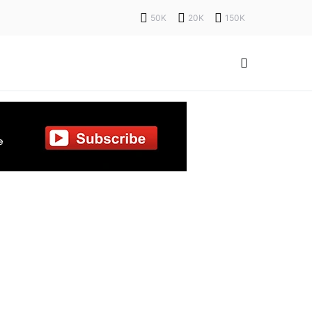
50K
20K
150K