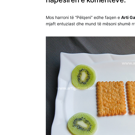
Mos harroni të “Pëlqeni” edhe faqen e
Arti Ga
mjaft entuziast dhe mund të mësoni shumë rre