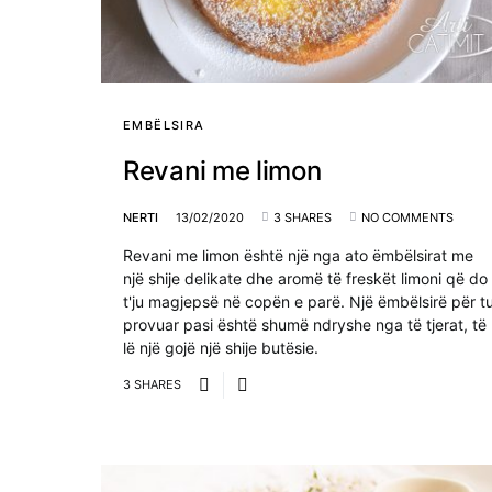
EMBËLSIRA
Revani me limon
NERTI
13/02/2020
3 SHARES
NO COMMENTS
Revani me limon është një nga ato ëmbëlsirat me
një shije delikate dhe aromë të freskët limoni që do
t'ju magjepsë në copën e parë. Një ëmbëlsirë për t
provuar pasi është shumë ndryshe nga të tjerat, të
lë një gojë një shije butësie.
3 SHARES