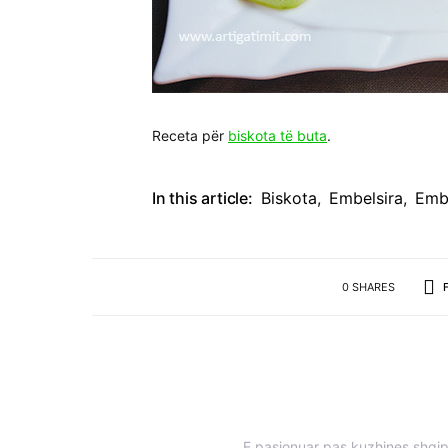
Receta për
biskota të buta
.
In this article:
Biskota
,
Embelsira
,
Embe
0 SHARES
E pasionuar pas kuzhines shqipt