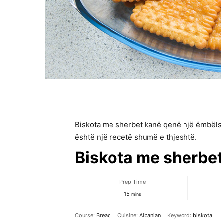
Biskota me sherbet kanë qenë një ëmbëlsi
është një recetë shumë e thjeshtë.
Biskota me sherbe
Prep Time
minutes
15
mins
Course:
Bread
Cuisine:
Albanian
Keyword:
biskota