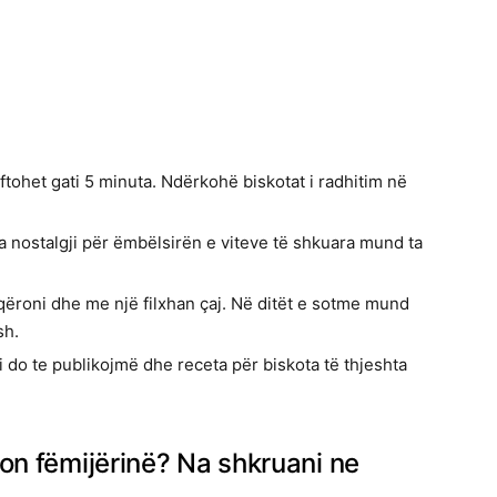
 ftohet gati 5 minuta. Ndërkohë biskotat i radhitim në
ka nostalgji për ëmbëlsirën e viteve të shkuara mund ta
qëroni dhe me një filxhan çaj. Në ditët e sotme mund
sh.
i do te publikojmë dhe receta për biskota të thjeshta
ton fëmijërinë? Na shkruani ne