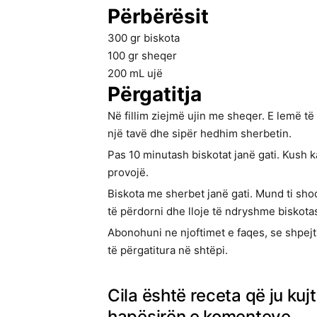
Përbërësit
300
gr
biskota
100
gr
sheqer
200
mL
ujë
Përgatitja
Në fillim ziejmë ujin me sheqer. E lemë të
një tavë dhe sipër hedhim sherbetin.
Pas 10 minutash biskotat janë gati. Kush 
provojë.
Biskota me sherbet janë gati. Mund ti sho
të përdorni dhe lloje të ndryshme biskota
Abonohuni ne njoftimet e faqes, se shpejt
të përgatitura në shtëpi.
Cila është receta që ju kuj
hapësirën e komenteve.