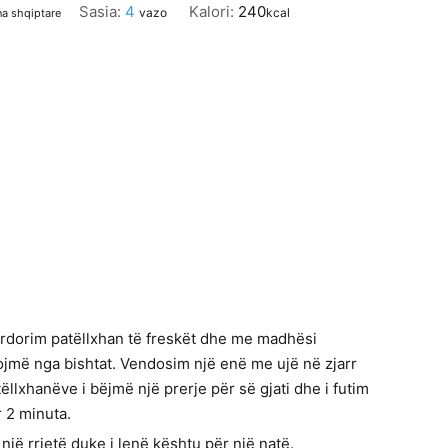
Sasia:
4
Kalori:
240
vazo
kcal
na shqiptare
përdorim patëllxhan të freskët dhe me madhësi
rojmë nga bishtat. Vendosim një enë me ujë në zjarr
ëllxhanëve i bëjmë një prerje për së gjati dhe i futim
r 2 minuta.
një rrjetë duke i lenë kështu për një natë.