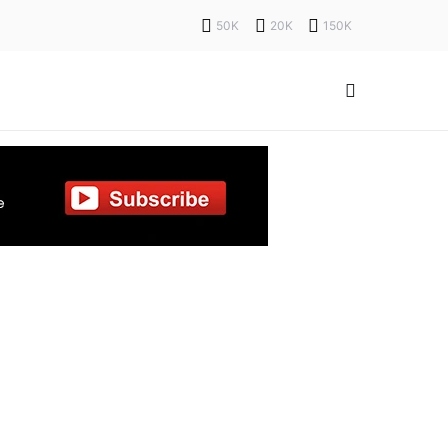
50K
20K
150K