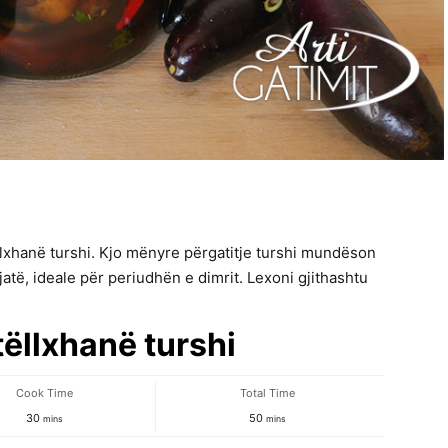
llxhanë turshi. Kjo mënyre përgatitje turshi mundëson
atë, ideale për periudhën e dimrit. Lexoni gjithashtu
tëllxhanë turshi
Cook Time
Total Time
minutes
minutes
30
50
mins
mins