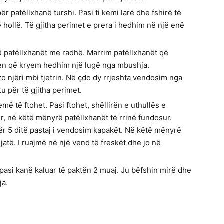
ër patëllxhanë turshi. Pasi ti kemi larë dhe fshirë të
ë hollë. Të gjitha perimet e prera i hedhim në një enë
ë patëllxhanët me radhë. Marrim patëllxhanët që
jen që kryem hedhim një lugë nga mbushja.
 njëri mbi tjetrin. Në çdo dy rrjeshta vendosim nga
u për të gjitha perimet.
më të ftohet. Pasi ftohet, shëllirën e uthullës e
 në këtë mënyrë patëllxhanët të rrinë fundosur.
ër 5 ditë pastaj i vendosim kapakët. Në këtë mënyrë
jatë. I ruajmë në një vend të freskët dhe jo në
asi kanë kaluar të paktën 2 muaj. Ju bëfshin mirë dhe
ja.