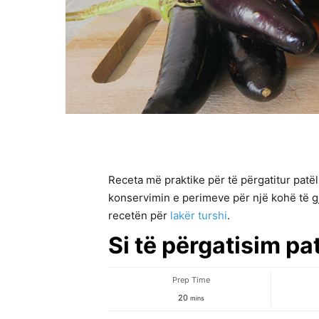
Receta më praktike për të përgatitur patë
konservimin e perimeve për një kohë të gj
recetën për
lakër turshi
.
Si të përgatisim pa
Prep Time
minutes
20
mins