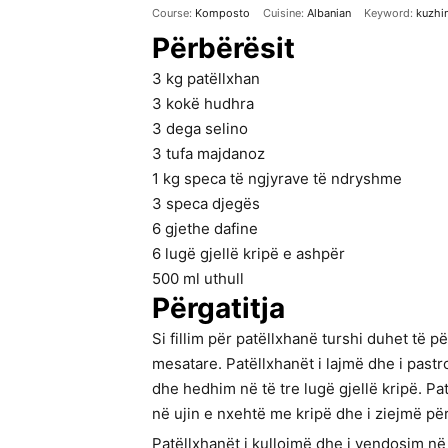
Course:
Komposto
Cuisine:
Albanian
Keyword:
kuzhi
Përbërësit
3
kg
patëllxhan
3
kokë hudhra
3
dega
selino
3
tufa majdanoz
1
kg
speca të ngjyrave të ndryshme
3
speca djegës
6
gjethe dafine
6
lugë gjellë
kripë e ashpër
500
ml
uthull
Përgatitja
Si fillim për patëllxhanë turshi duhet të 
mesatare. Patëllxhanët i lajmë dhe i past
dhe hedhim në të tre lugë gjellë kripë. Pat
në ujin e nxehtë me kripë dhe i ziejmë pë
Patëllxhanët i kullojmë dhe i vendosim në 