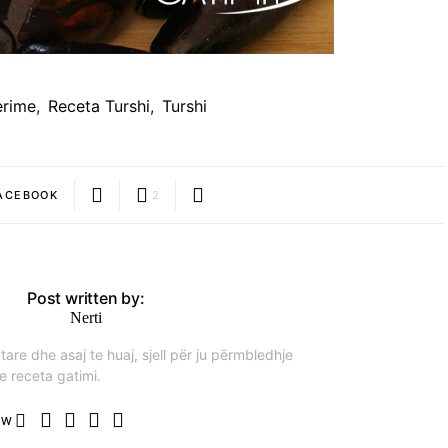
erime
,
Receta Turshi
,
Turshi
ACEBOOK
2
Post written by:
Nerti
are dhe asaj te huaj, sjell për ju përmbledhje
e receta gatimi.
OW