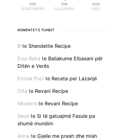
50K
20K
150K
SUBSCRIBERS
FOLLOWERS
LIKES
KOMENTET E FUNDIT
B
te
Shendetlie Recipe
Elsa Reka
te
Ballakume Elbasani për
Ditën e Verës
Ervina Puci
te
Receta per Lazanjë
Dita
te
Revani Recipe
Moderni
te
Revani Recipe
Seva
te
Si të gatuajmë Fasule pa
shumë mundim
Anna
te
Gjelle me presh dhe mish