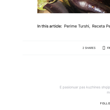
In this article:
Perime Turshi
,
Receta P
2 SHARES
F
E pasionuar pas kuzhines shqipt
m
FOLL