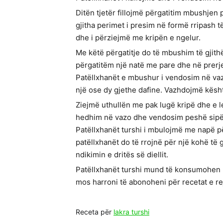
Ditën tjetër fillojmë përgatitim mbushjen p
gjitha perimet i presim në formë rripash t
dhe i përziejmë me kripën e ngelur.
Me këtë përgatitje do të mbushim të gjith
përgatitëm një natë me pare dhe në prer
Patëllxhanët e mbushur i vendosim në vazo
një ose dy gjethe dafine. Vazhdojmë kësht
Ziejmë uthullën me pak lugë kripë dhe e le
hedhim në vazo dhe vendosim peshë sipër,
Patëllxhanët turshi i mbulojmë me napë p
patëllxhanët do të rrojnë për një kohë të g
ndikimin e dritës së diellit.
Patëllxhanët turshi mund të konsumohen p
mos harroni të abonoheni për recetat e re
Receta për
lakra turshi