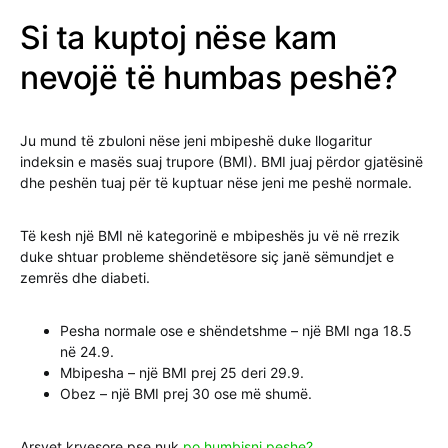
Si ta kuptoj nëse kam
nevojë të humbas peshë?
Ju mund të zbuloni nëse jeni mbipeshë duke llogaritur
indeksin e masës suaj trupore (BMI). BMI juaj përdor gjatësinë
dhe peshën tuaj për të kuptuar nëse jeni me peshë normale.
Të kesh një BMI në kategorinë e mbipeshës ju vë në rrezik
duke shtuar probleme shëndetësore siç janë sëmundjet e
zemrës dhe diabeti.
Pesha normale ose e shëndetshme – një BMI nga 18.5
në 24.9.
Mbipesha – një BMI prej 25 deri 29.9.
Obez – një BMI prej 30 ose më shumë.
Arsyet kryesore pse nuk
po humbisni peshe?