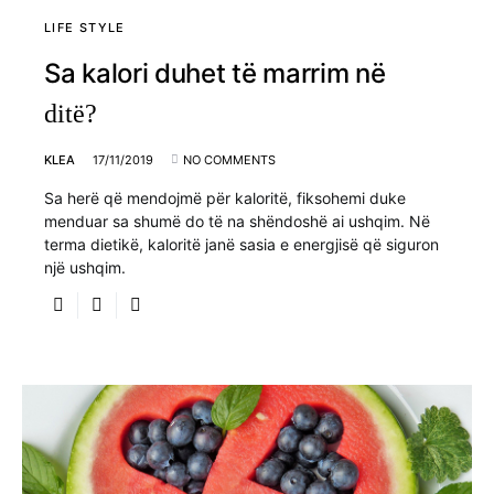
LIFE STYLE
Sa kalori duhet të marrim në
ditë?
KLEA
17/11/2019
NO COMMENTS
Sa herë që mendojmë për kaloritë, fiksohemi duke
menduar sa shumë do të na shëndoshë ai ushqim. Në
terma dietikë, kaloritë janë sasia e energjisë që siguron
një ushqim.