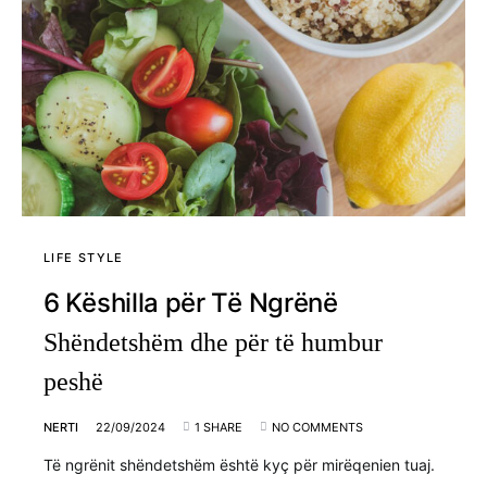
LIFE STYLE
6 Këshilla për Të Ngrënë
Shëndetshëm dhe për të humbur
peshë
NERTI
22/09/2024
1 SHARE
NO COMMENTS
Të ngrënit shëndetshëm është kyç për mirëqenien tuaj.