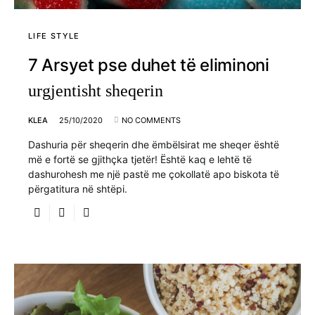
LIFE STYLE
7 Arsyet pse duhet të eliminoni
urgjentisht sheqerin
KLEA
25/10/2020
NO COMMENTS
Dashuria për sheqerin dhe ëmbëlsirat me sheqer është
më e fortë se gjithçka tjetër! Është kaq e lehtë të
dashurohesh me një pastë me çokollatë apo biskota të
përgatitura në shtëpi.