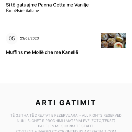
Si të gatuajmë Panna Cotta me Vanilje –
Ëmbëlsirë italiane
23/03/2023
Muffins me Mollë dhe me Kanellë
ARTI GATIMIT
TË GJITHA TË DREJTAT E REZERVUARA! - ALL RIGHTS RESERVED
NUK LEJOHET RIPRODHIMI I MATERIALEVE (FOTO/TEKST)
PA LEJEN ME SHKRIM TË STAFIT!
CONTENT & IMAGES COPYRIGHTED BY ARTIGATIMIT.COM