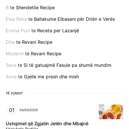
B
te
Shendetlie Recipe
Elsa Reka
te
Ballakume Elbasani për Ditën e Verës
Ervina Puci
te
Receta per Lazanjë
Dita
te
Revani Recipe
Moderni
te
Revani Recipe
Seva
te
Si të gatuajmë Fasule pa shumë mundim
Anna
te
Gjelle me presh dhe mish
TË FUNDIT
04/03/2025
Ushqimet që Zgjatin Jetën dhe Mbajnë