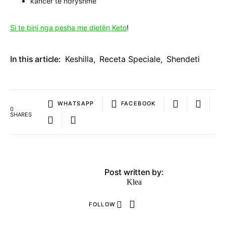
kancer të ndryshme
Si te bini nga pesha me dietën Keto
!
In this article:
Keshilla
,
Receta Speciale
,
Shendeti
WHATSAPP
FACEBOOK
0
SHARES
Post written by:
Klea
FOLLOW