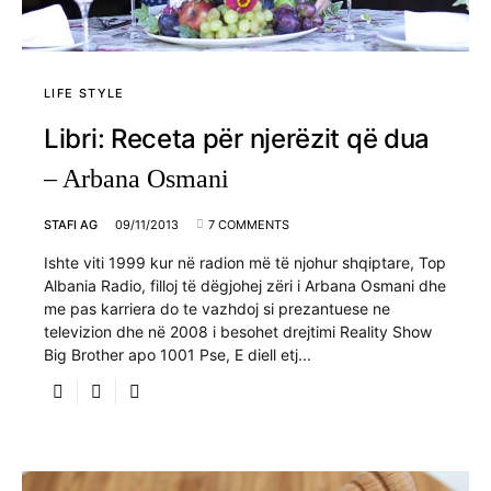
LIFE STYLE
Libri: Receta për njerëzit që dua
– Arbana Osmani
STAFI AG
09/11/2013
7 COMMENTS
Ishte viti 1999 kur në radion më të njohur shqiptare, Top
Albania Radio, filloj të dëgjohej zëri i Arbana Osmani dhe
me pas karriera do te vazhdoj si prezantuese ne
televizion dhe në 2008 i besohet drejtimi Reality Show
Big Brother apo 1001 Pse, E diell etj...