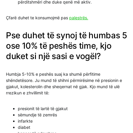
përditshmëri dhe duke qenë më aktiv.
Çfarë duhet te konsumojmë pas
palestrës.
Pse duhet të synoj të humbas 5
ose 10% të peshës time, kjo
duket si një sasi e vogël?
Humbja 5-10% e peshës suaj ka shumë përfitime
shëndetësore. Ju mund të shihni përmirësime në presionin e
gjakut, kolesterolin dhe sheqernat në gjak. Kjo mund të ulë
rrezikun e zhvillimit të:
presionit të lartë të gjakut
sëmundje të zemrës
infarkte
diabet