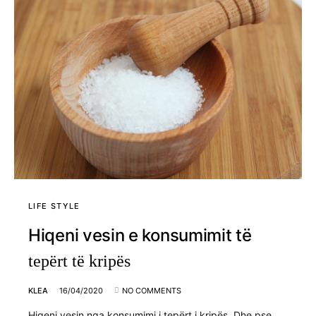
LIFE STYLE
Hiqeni vesin e konsumimit të
tepërt të kripës
KLEA
16/04/2020
NO COMMENTS
Hiqeni vesin nga konsumimi i tepërt i kripës. Dhe pse