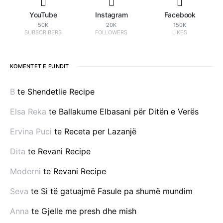
YouTube
Instagram
Facebook
50K
20K
150K
SUBSCRIBERS
FOLLOWERS
LIKES
KOMENTET E FUNDIT
B
te
Shendetlie Recipe
Elsa Reka
te
Ballakume Elbasani për Ditën e Verës
Ervina Puci
te
Receta per Lazanjë
Dita
te
Revani Recipe
Moderni
te
Revani Recipe
Seva
te
Si të gatuajmë Fasule pa shumë mundim
Anna
te
Gjelle me presh dhe mish