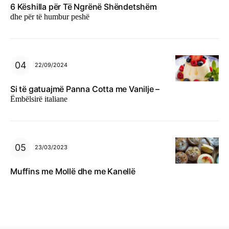
6 Këshilla për Të Ngrënë Shëndetshëm
dhe për të humbur peshë
22/09/2024
Si të gatuajmë Panna Cotta me Vanilje –
Ëmbëlsirë italiane
23/03/2023
Muffins me Mollë dhe me Kanellë