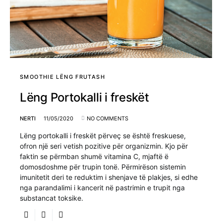
SMOOTHIE LËNG FRUTASH
Lëng Portokalli i freskët
NERTI
11/05/2020
NO COMMENTS
Lëng portokalli i freskët përveç se është freskuese,
ofron një seri vetish pozitive për organizmin. Kjo për
faktin se përmban shumë vitamina C, mjaftë ë
domosdoshme për trupin tonë. Përmirëson sistemin
imunitetit deri te reduktim i shenjave të plakjes, si edhe
nga parandalimi i kancerit në pastrimin e trupit nga
substancat toksike.