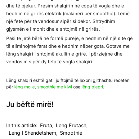
dhe të pjekur. Presim shalqirin në copa të vogla dhe e
hedhim në grirës elektrik (makineri për smoothie). Lëmë
një fetë për ta vendosur sipër si dekor. Shtrydhim
gjysmën e limonit dhe e shtojmë në grirës.
Pasi te jetë bërë në formë pureje, e hedhim në një sitë që
të eliminojmë farat dhe e hedhim nëpër gota. Gotave me
lëng shalqiri i shtojmë akullin e grirë. I përziejmë dhe
vendosim sipër dy feta të vogla shalqiri.
Lëng shalqiri është gati, ju ftojmë të lexoni gjithashtu recetën
për
lëng molle
,
smoothie me kiwi
ose
lëng pjepri
.
Ju bëftë mirë!
In this article:
Fruta
,
Leng Frutash
,
Leng I Shendetshem
,
Smoothie