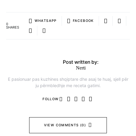
WHATSAPP
FACEBOOK
0
SHARES
Post written by:
Nerti
E pasionuar pas kuzhines shqiptare dhe asaj te huaj, sjell për
ju përmbledhje me receta gatimi.
FOLLOW
VIEW COMMENTS (0)