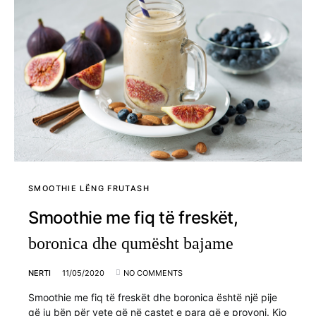
SMOOTHIE LËNG FRUTASH
Smoothie me fiq të freskët,
boronica dhe qumësht bajame
NERTI
11/05/2020
NO COMMENTS
Smoothie me fiq të freskët dhe boronica është një pije
që ju bën për vete që në çastet e para që e provoni. Kjo