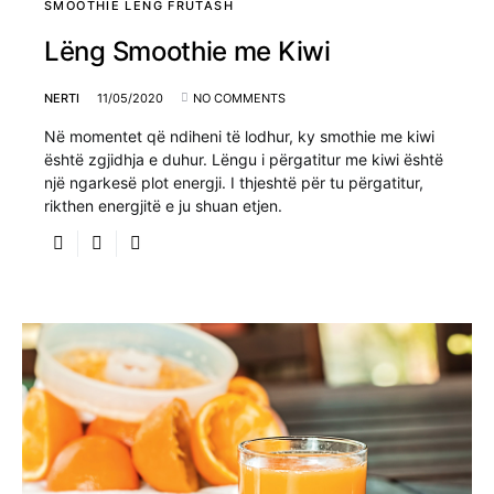
SMOOTHIE LËNG FRUTASH
Lëng Smoothie me Kiwi
NERTI
11/05/2020
NO COMMENTS
Në momentet që ndiheni të lodhur, ky smothie me kiwi
është zgjidhja e duhur. Lëngu i përgatitur me kiwi është
një ngarkesë plot energji. I thjeshtë për tu përgatitur,
rikthen energjitë e ju shuan etjen.