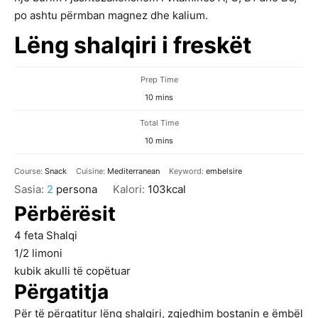
po ashtu përmban magnez dhe kalium.
Lëng shalqiri i freskët
Prep Time
minutes
10
mins
Total Time
minutes
10
mins
Course:
Snack
Cuisine:
Mediterranean
Keyword:
embelsire
Sasia:
2
persona
Kalori:
103
kcal
Përbërësit
4
feta Shalqi
1/2
limoni
kubik akulli të copëtuar
Përgatitja
Për të përgatitur lëng shalqiri, zgjedhim bostanin e ëmbël