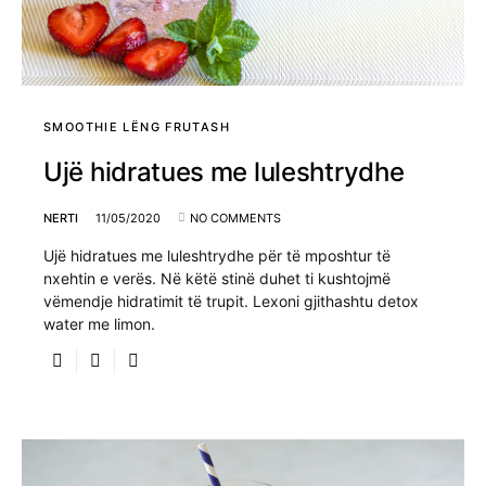
SMOOTHIE LËNG FRUTASH
Ujë hidratues me luleshtrydhe
NERTI
11/05/2020
NO COMMENTS
Ujë hidratues me luleshtrydhe për të mposhtur të
nxehtin e verës. Në këtë stinë duhet ti kushtojmë
vëmendje hidratimit të trupit. Lexoni gjithashtu detox
water me limon.