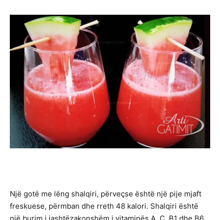
Një gotë me lëng shalqiri, përveçse është një pije mjaft
freskuese, përmban dhe rreth 48 kalori. Shalqiri është
një burim i jashtëzakonshëm i vitaminës A, C, B1 dhe B6,