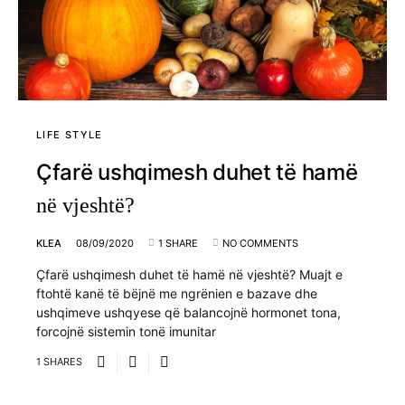
LIFE STYLE
Çfarë ushqimesh duhet të hamë
në vjeshtë?
KLEA
08/09/2020
1 SHARE
NO COMMENTS
Çfarë ushqimesh duhet të hamë në vjeshtë? Muajt e
ftohtë kanë të bëjnë me ngrënien e bazave dhe
ushqimeve ushqyese që balancojnë hormonet tona,
forcojnë sistemin tonë imunitar
1 SHARES