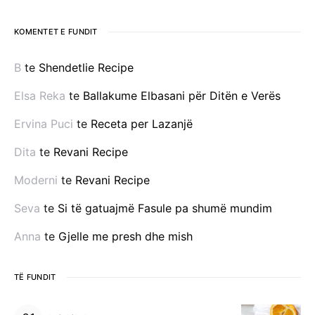
KOMENTET E FUNDIT
B
te
Shendetlie Recipe
Elsa Reka
te
Ballakume Elbasani për Ditën e Verës
Ervina Puci
te
Receta per Lazanjë
Dita
te
Revani Recipe
Moderni
te
Revani Recipe
Seva
te
Si të gatuajmë Fasule pa shumë mundim
Anna
te
Gjelle me presh dhe mish
TË FUNDIT