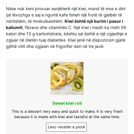
Nëse nuk keni provuar asnjëherë një kiwi, mund të mos e dini
që lëvozhga e saj e ngurtë kafe fsheh një frutë të gjelbër të
ndritshëm, të mrekullueshëm.
Kiwi është një burim i pasur i
kaliumit
, fibrave dhe vitaminës C. Një kiwi i madh ka rreth 56
kalori dhe 13 g karbohidrate, kështu që është e një zgjedhje e
zgjuar në dietën tuaj diabetike. Kiwi janë në dispozicion gjatë
gjithë vitit dhe zgjasin në frigorifer deri në tre javë.
Sweet kiwi roll
This is a dessert very easy and quick to make. It is very fresh
because it is made with kiwi and tasteful at the same time.
Lexo recetën e plotë