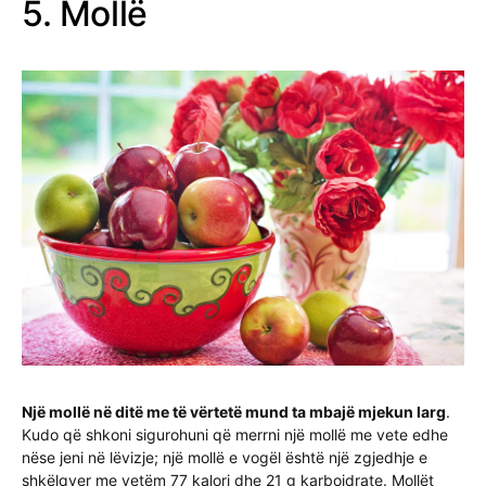
5. Mollë
Një mollë në ditë me të vërtetë mund ta mbajë mjekun larg
.
Kudo që shkoni sigurohuni që merrni një mollë me vete edhe
nëse jeni në lëvizje; një mollë e vogël është një zgjedhje e
shkëlqyer me vetëm 77 kalori dhe 21 g karboidrate. Mollët