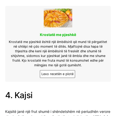
Krostatë me pjeshkë
Krostatë me pjeshkë është një ëmbëlsirë që mund të përgatitet
në shtëpi në çdo moment të ditës. Mjaftojnë disa hapa të
thjeshta dhe keni një ëmbëlsirë të freskët dhe shumë të
shijshme, sidomos kur pjeshkat janë të ëmbla dhe me shume
frutë. Kjo krostatë me fruta mund të konsumohet edhe për
mëngjes me një gotë qumësht.
Lexo recetën e plotë
4. Kajsi
Kajsitë janë një frut shumë i shëndetshëm në periudhën verore