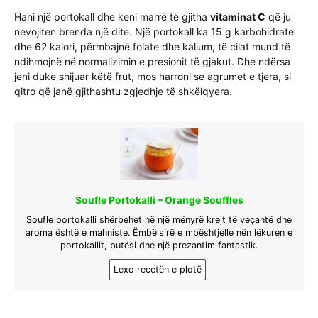
Hani një portokall dhe keni marrë të gjitha
vitaminat C
që ju
nevojiten brenda një dite. Një portokall ka 15 g karbohidrate
dhe 62 kalori, përmbajnë folate dhe kalium, të cilat mund të
ndihmojnë në normalizimin e presionit të gjakut. Dhe ndërsa
jeni duke shijuar këtë frut, mos harroni se agrumet e tjera, si
qitro që janë gjithashtu zgjedhje të shkëlqyera.
Soufle Portokalli – Orange Souffles
Soufle portokalli shërbehet në një mënyrë krejt të veçantë dhe
aroma është e mahniste. Ëmbëlsirë e mbështjelle nën lëkuren e
portokallit, butësi dhe një prezantim fantastik.
Lexo recetën e plotë