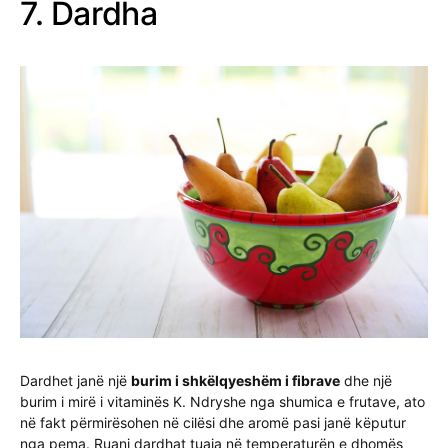
7. Dardha
Dardhet janë një
burim i shkëlqyeshëm i fibrave
dhe një
burim i mirë i vitaminës K. Ndryshe nga shumica e frutave, ato
në fakt përmirësohen në cilësi dhe aromë pasi janë këputur
nga pema. Ruani dardhat tuaja në temperaturën e dhomës