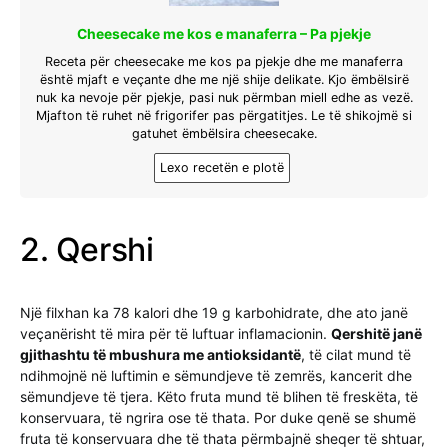
Cheesecake me kos e manaferra – Pa pjekje
Receta për cheesecake me kos pa pjekje dhe me manaferra
është mjaft e veçante dhe me një shije delikate. Kjo ëmbëlsirë
nuk ka nevoje për pjekje, pasi nuk përmban miell edhe as vezë.
Mjafton të ruhet në frigorifer pas përgatitjes. Le të shikojmë si
gatuhet ëmbëlsira cheesecake.
Lexo recetën e plotë
2. Qershi
Një filxhan ka 78 kalori dhe 19 g karbohidrate, dhe ato janë
veçanërisht të mira për të luftuar inflamacionin.
Qershitë janë
gjithashtu të mbushura me antioksidantë
, të cilat mund të
ndihmojnë në luftimin e sëmundjeve të zemrës, kancerit dhe
sëmundjeve të tjera. Këto fruta mund të blihen të freskëta, të
konservuara, të ngrira ose të thata. Por duke qenë se shumë
fruta të konservuara dhe të thata përmbajnë sheqer të shtuar,