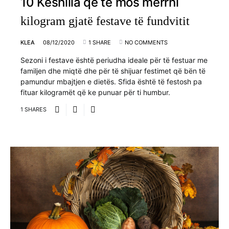
10 Këshilla që të mos merrni
kilogram gjatë festave të fundvitit
KLEA
08/12/2020
1 SHARE
NO COMMENTS
Sezoni i festave është periudha ideale për të festuar me
familjen dhe miqtë dhe për të shijuar festimet që bën të
pamundur mbajtjen e dietës. Sfida është të festosh pa
fituar kilogramët që ke punuar për ti humbur.
1 SHARES