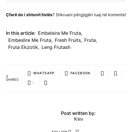
Çfarë do i shtonit listës
? Shkruani përgjigjën tuaj në komente!
In this article:
Embelsira Me Fruta
,
Embeslire Me Fruta
,
Fresh Fruits
,
Fruta
,
Fruta Ekzotik
,
Leng Frutash
WHATSAPP
FACEBOOK
3
SHARES
3
Post written by:
Klea