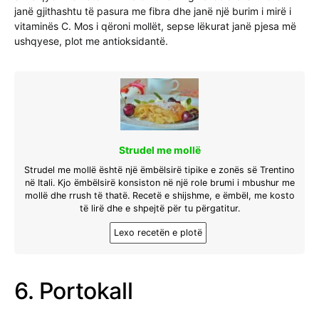
janë gjithashtu të pasura me fibra dhe janë një burim i mirë i
vitaminës C. Mos i qëroni mollët, sepse lëkurat janë pjesa më
ushqyese, plot me antioksidantë.
Strudel me mollë
Strudel me mollë është një ëmbëlsirë tipike e zonës së Trentino
në Itali. Kjo ëmbëlsirë konsiston në një role brumi i mbushur me
mollë dhe rrush të thatë. Recetë e shijshme, e ëmbël, me kosto
të lirë dhe e shpejtë për tu përgatitur.
Lexo recetën e plotë
6. Portokall