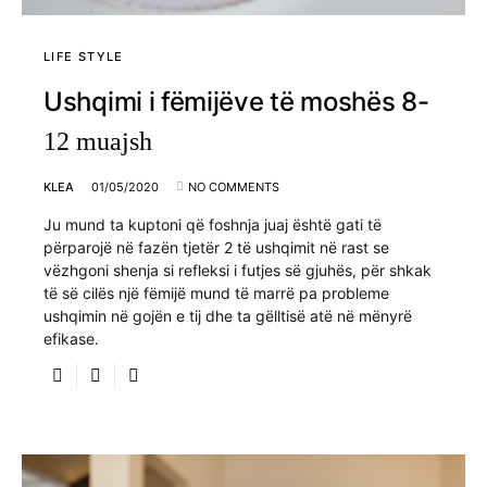
LIFE STYLE
Ushqimi i fëmijëve të moshës 8-
12 muajsh
KLEA
01/05/2020
NO COMMENTS
Ju mund ta kuptoni që foshnja juaj është gati të
përparojë në fazën tjetër 2 të ushqimit në rast se
vëzhgoni shenja si refleksi i futjes së gjuhës, për shkak
të së cilës një fëmijë mund të marrë pa probleme
ushqimin në gojën e tij dhe ta gëlltisë atë në mënyrë
efikase.