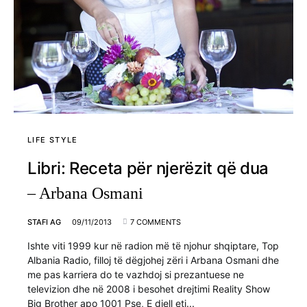
LIFE STYLE
Libri: Receta për njerëzit që dua
– Arbana Osmani
STAFI AG
09/11/2013
7 COMMENTS
Ishte viti 1999 kur në radion më të njohur shqiptare, Top
Albania Radio, filloj të dëgjohej zëri i Arbana Osmani dhe
me pas karriera do te vazhdoj si prezantuese ne
televizion dhe në 2008 i besohet drejtimi Reality Show
Big Brother apo 1001 Pse, E diell etj...