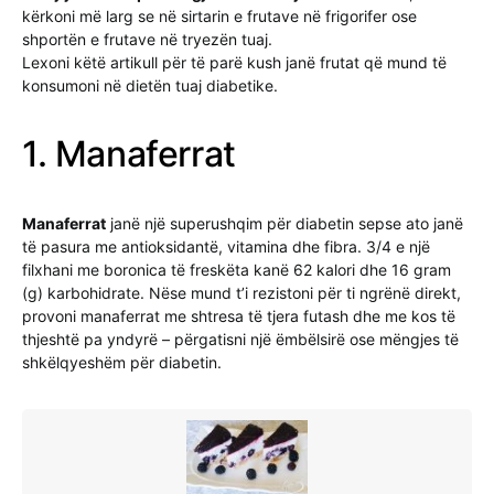
kërkoni më larg se në sirtarin e frutave në frigorifer ose
shportën e frutave në tryezën tuaj.
Lexoni këtë artikull për të parë kush janë frutat që mund të
konsumoni në dietën tuaj diabetike.
1. Manaferrat
Manaferrat
janë një superushqim për diabetin sepse ato janë
të pasura me antioksidantë, vitamina dhe fibra. 3/4 e një
filxhani me boronica të freskëta kanë 62 kalori dhe 16 gram
(g) karbohidrate. Nëse mund t’i rezistoni për ti ngrënë direkt,
provoni manaferrat me shtresa të tjera futash dhe me kos të
thjeshtë pa yndyrë – përgatisni një ëmbëlsirë ose mëngjes të
shkëlqyeshëm për diabetin.