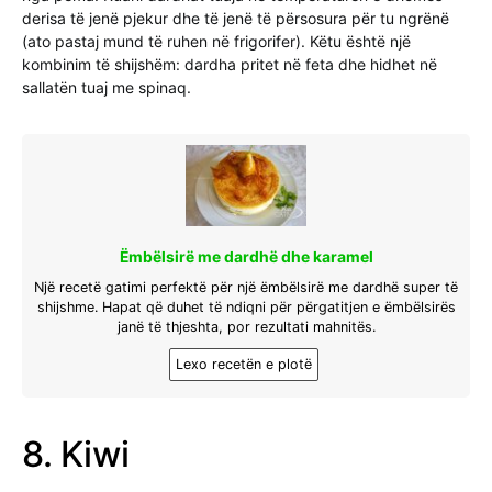
derisa të jenë pjekur dhe të jenë të përsosura për tu ngrënë
(ato pastaj mund të ruhen në frigorifer). Këtu është një
kombinim të shijshëm: dardha pritet në feta dhe hidhet në
sallatën tuaj me spinaq.
Ëmbëlsirë me dardhë dhe karamel
Një recetë gatimi perfektë për një ëmbëlsirë me dardhë super të
shijshme. Hapat që duhet të ndiqni për përgatitjen e ëmbëlsirës
janë të thjeshta, por rezultati mahnitës.
Lexo recetën e plotë
8. Kiwi