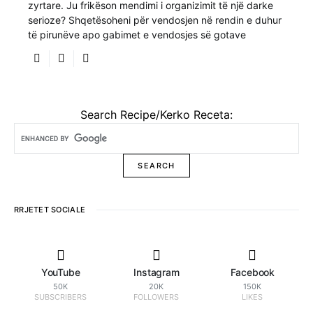
zyrtare. Ju frikëson mendimi i organizimit të një darke
serioze? Shqetësoheni për vendosjen në rendin e duhur
të pirunëve apo gabimet e vendosjes së gotave
Search Recipe/Kerko Receta:
RRJETET SOCIALE
YouTube
Instagram
Facebook
50K
20K
150K
SUBSCRIBERS
FOLLOWERS
LIKES