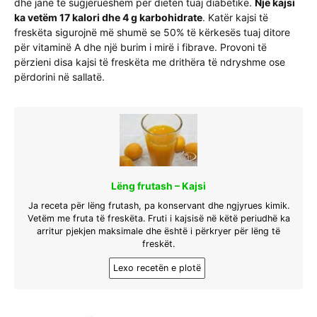
dhe janë të sugjerueshëm për dietën tuaj diabetike.
Një kajsi
ka vetëm 17 kalori dhe 4 g karbohidrate
. Katër kajsi të
freskëta sigurojnë më shumë se 50% të kërkesës tuaj ditore
për vitaminë A dhe një burim i mirë i fibrave. Provoni të
përzieni disa kajsi të freskëta me drithëra të ndryshme ose
përdorini në sallatë.
Lëng frutash – Kajsi
Ja receta për lëng frutash, pa konservant dhe ngjyrues kimik.
Vetëm me fruta të freskëta. Fruti i kajsisë në këtë periudhë ka
arritur pjekjen maksimale dhe është i përkryer për lëng të
freskët.
Lexo recetën e plotë