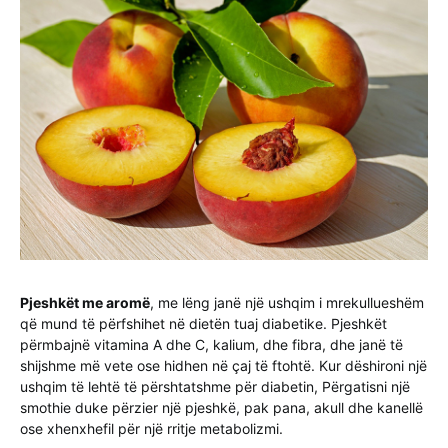
Pjeshkët me aromë
, me lëng janë një ushqim i mrekullueshëm
që mund të përfshihet në dietën tuaj diabetike. Pjeshkët
përmbajnë vitamina A dhe C, kalium, dhe fibra, dhe janë të
shijshme më vete ose hidhen në çaj të ftohtë. Kur dëshironi një
ushqim të lehtë të përshtatshme për diabetin, Përgatisni një
smothie duke përzier një pjeshkë, pak pana, akull dhe kanellë
ose xhenxhefil për një rritje metabolizmi.