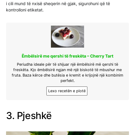
i cili mund të nxisë sheqerin në gjak, sigurohuni që të
kontrolloni etiketat.
Ëmbëlsirë me qershi të freskëta – Cherry Tart
Periudha ideale për të shijuar një ëmbëlsirë më qershi të
freskëta. Kjo ëmbëlsirë ngjan më një biskotë të mbushur me
fruta. Baza kërce dhe butësia e kremit e krijojnë një kombinim
perfekt.
Lexo recetën e plotë
3. Pjeshkë