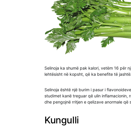
Selinoja ka shumë pak kalori, vetëm 16 për n
lehtësisht në kopsht, që ka benefite të jas
Selinoja është një burim i pasur i flavonoideve
studimet kanë treguar që ulin inflamacionin, 
dhe pengojnë rritjen e qelizave anormale që 
Kungulli