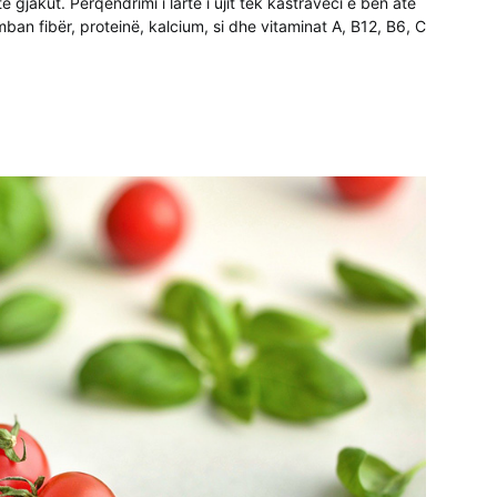
ë gjakut. Përqendrimi i lartë i ujit tek kastraveci e bën atë
an fibër, proteinë, kalcium, si dhe vitaminat A, B12, B6, C