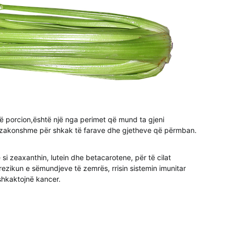
jë porcion,është një nga perimet që mund ta gjeni
htëzakonshme për shkak të farave dhe gjetheve që përmban.
 si zeaxanthin, lutein dhe betacarotene, për të cilat
rrezikun e sëmundjeve të zemrës, rrisin sistemin imunitar
shkaktojnë kancer.