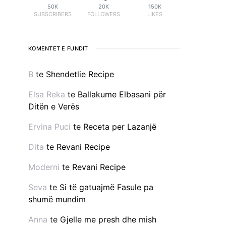
50K
20K
150K
SUBSCRIBERS
FOLLOWERS
LIKES
KOMENTET E FUNDIT
B
te
Shendetlie Recipe
Elsa Reka
te
Ballakume Elbasani për
Ditën e Verës
Ervina Puci
te
Receta per Lazanjë
Dita
te
Revani Recipe
Moderni
te
Revani Recipe
Seva
te
Si të gatuajmë Fasule pa
shumë mundim
Anna
te
Gjelle me presh dhe mish