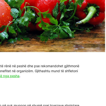
r të rënë në peshë dhe pse rekomandohet gjithmonë
enefitet në organizëm. Gjithashtu mund të shfletoni
enë nga pesha
.
hëm që nuk mungon në shumë prej tryezave shqiptare.