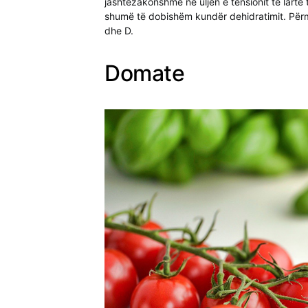
jashtëzakonshme në uljen e tensionit të lartë t
shumë të dobishëm kundër dehidratimit. Përmb
dhe D.
Domate