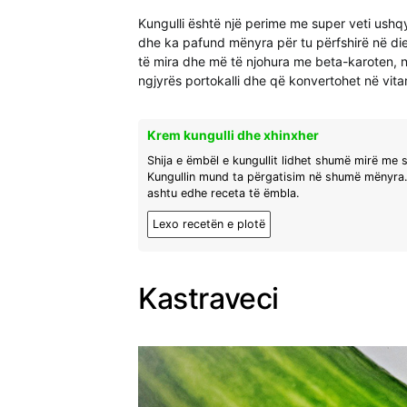
Kungulli është një perime me super veti ushq
dhe ka pafund mënyra për tu përfshirë në diet
të mira dhe më të njohura me beta-karoten, një
ngjyrës portokalli dhe që konvertohet në vita
Krem kungulli dhe xhinxher
Shija e ëmbël e kungullit lidhet shumë mirë me sh
Kungullin mund ta përgatisim në shumë mënyra. 
ashtu edhe receta të ëmbla.
Lexo recetën e plotë
Kastraveci