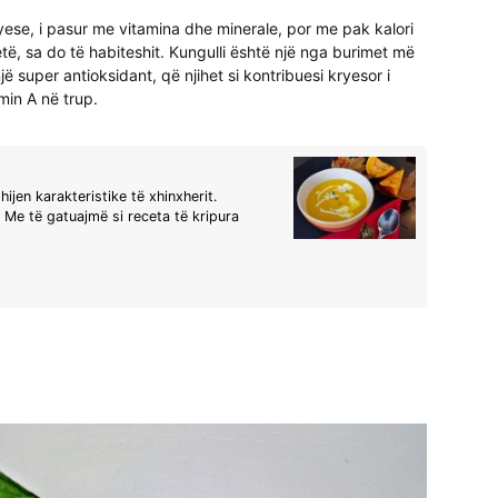
yese, i pasur me vitamina dhe minerale, por me pak kalori
ë, sa do të habiteshit. Kungulli është një nga burimet më
 super antioksidant, që njihet si kontribuesi kryesor i
min A në trup.
ijen karakteristike të xhinxherit.
Me të gatuajmë si receta të kripura