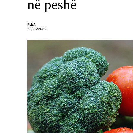
në peshë
KLEA
28/05/2020