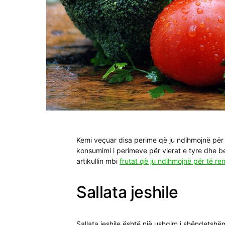
Kemi veçuar disa perime që ju ndihmojnë pë
konsumimi i perimeve për vlerat e tyre dhe b
artikullin mbi
frutat që ju ndihmojnë për të r
Sallata jeshile
Sallata jeshile është një ushqim i shëndets