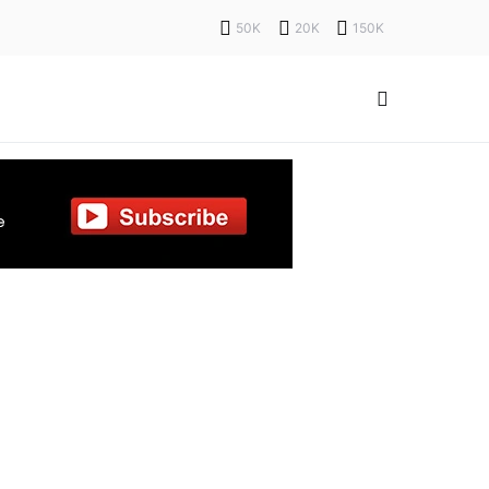
50K
20K
150K