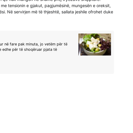
 me tensionin e gjakut, pagjumësinë, mungesën e oreksit,
si. Në servirjen më të thjeshtë, sallata jeshile ofrohet duke
itur në fare pak minuta, jo vetëm për të
le edhe për të shoqëruar pjata të