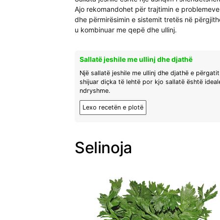
Ajo rekomandohet për trajtimin e problemeve
dhe përmirësimin e sistemit tretës në përgjithë
u kombinuar me qepë dhe ullinj.
Sallatë jeshile me ullinj dhe djathë
Një sallatë jeshile me ullinj dhe djathë e përgat
shijuar diçka të lehtë por kjo sallatë është idea
ndryshme.
Lexo recetën e plotë
Selinoja